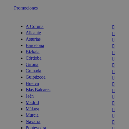
Promociones
A Coruña
Alicante
Asturias
Barcelona
Bizkaia
Córdoba
Girona
Granada
Guipúzcoa
Huelva
Islas Baleares
Jaén
Madrid
Málaga
Murcia
Navarra
Pontevedra