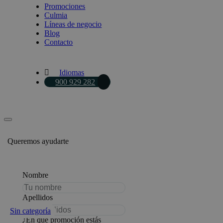
Promociones
Culmia
Líneas de negocio
Blog
Contacto
Idiomas
900 929 282
Queremos ayudarte
Nombre
Apellidos
Sin categoría
Sin categoría
Sin categoría
¿En qué promoción estás