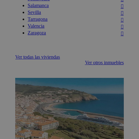
Salamanca
Sevilla
Tarragona
Valencia
Zaragoza
Ver todas las viviendas
Ver otros inmuebles