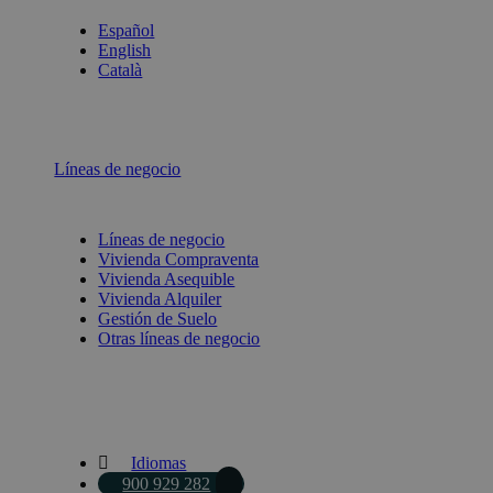
Español
English
Català
Líneas de negocio
Líneas de negocio
Vivienda Compraventa
Vivienda Asequible
Vivienda Alquiler
Gestión de Suelo
Otras líneas de negocio
Idiomas
900 929 282