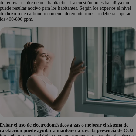
de renovar el aire de una habitación. La cuestión no es baladí ya que
puede resultar nocivo para los habitantes. Según los expertos el nivel
de dióxido de carbono recomendado en interiores no debería superar
los 400-800 ppm.
Evitar el uso de electrodomésticos a gas o mejorar el sistema de
calefacción puede ayudar a mantener a raya la presencia de CO2
.
Sin embargo, no es el único que puede amenazar la calidad del aire de