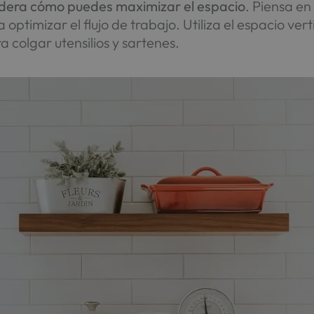
sidera cómo puedes maximizar el espacio
. Piensa en 
optimizar el flujo de trabajo. Utiliza el espacio vert
 colgar utensilios y sartenes.