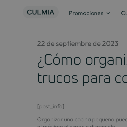
Saltar
al
Promociones
C
contenido
22 de septiembre de 2023
¿Cómo organi
trucos para c
[post_info]
Organizar una
cocina
pequeña puede 
al máximo el espacio disponible.