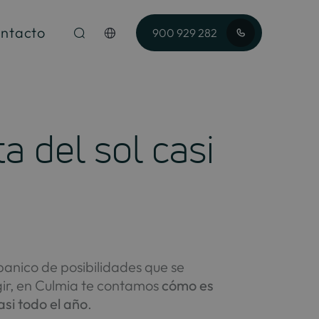
ntacto
900 929 282
a del sol casi
banico de posibilidades que se
gir, en Culmia te contamos
cómo es
si todo el año
.