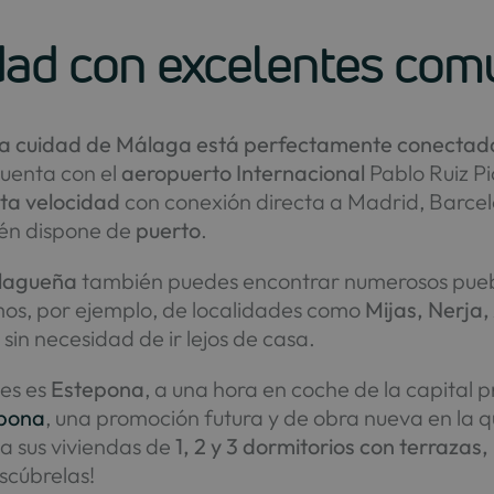
dad con excelentes com
la cuidad de Málaga está perfectamente conectad
Cuenta con el
aeropuerto Internacional
Pablo Ruiz Pi
lta velocidad
con conexión directa a Madrid, Barcelo
ién dispone de
puerto
.
alagueña
también puedes encontrar numerosos puebl
os, por ejemplo, de localidades como
Mijas, Nerja
 sin necesidad de ir lejos de casa.
nes es
Estepona
, a una hora en coche de la capital 
epona
, una promoción futura y de obra nueva en la qu
 a sus viviendas de
1, 2 y 3 dormitorios con terrazas
escúbrelas!