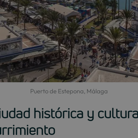
Puerto de Estepona, Málaga
iudad histórica y cultu
urrimiento