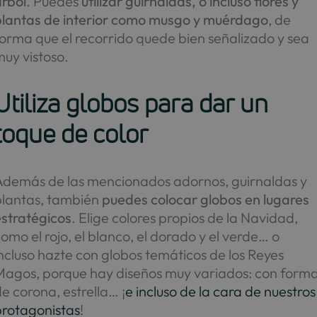
árbol
. Puedes
utilizar guirnaldas, o incluso flores y
plantas de interior como musgo y muérdago
, de
orma que el recorrido quede bien señalizado y sea
uy vistoso.
Utiliza globos para dar un
toque de color
Además de las mencionados adornos, guirnaldas y
plantas, también
puedes colocar globos en lugares
estratégicos
. Elige colores propios de la Navidad,
omo el rojo, el blanco, el dorado y el verde… o
ncluso hazte con globos temáticos de los Reyes
Magos, porque hay diseños muy variados: con form
e corona, estrella… ¡
e incluso de la cara de nuestros
protagonistas
!