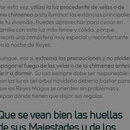
or esta vez,
utiliza la luz procedente de velas o de
una chimenea
para iluminar las estancias principale
de tu vivienda. Puedes aprovechar para cenar en
amilia con esta luz más tenue y cálida, porque
creará una atmósfera muy especial y reconfortante
n la noche de Reyes.
unque, eso sí,
extrema las precauciones y no olvide
pagar el fuego de las velas o de la chimenea antes
e ir a dormir
. Su uso siempre debe ser responsable 
on las luces del árbol navideño debería bastar par
ue los Reyes Magos se orienten sin problemas y
epan dónde tienen que dejar sus regalos.
Que se vean bien las huellas
de sus Majestades y de los