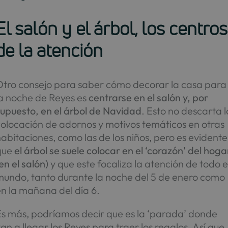
El salón y el árbol, los centros
de la atención
Otro consejo para saber cómo decorar la casa para
la noche de Reyes es
centrarse en el salón y, por
supuesto, en el árbol de Navidad
. Esto no descarta l
colocación de adornos y motivos temáticos en otras
abitaciones, como las de los niños, pero es evidente
que
el árbol se suele colocar en el ‘corazón’ del hoga
en el salón)
y que este focaliza la atención de todo e
mundo, tanto durante la noche del 5 de enero como
n la mañana del día 6.
Es más, podríamos decir que es la ‘parada’ donde
an a llegar los Reyes para traer los regalos. Así que