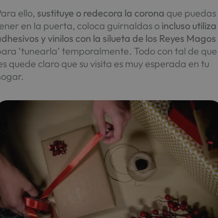
ara ello,
sustituye o redecora la corona
que puedas
ener en la puerta, coloca guirnaldas o
incluso utiliza
dhesivos y vinilos con la silueta de los Reyes Magos
para ‘tunearla’ temporalmente. Todo con tal de que
es quede claro que su visita es muy esperada en tu
hogar.