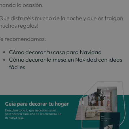
manda la ocasión.
Que disfrutéis mucho de la noche y que os traigan
muchos regalos!
Te recomendamos:
Cómo decorar tu casa para Navidad
Cómo decorar la mesa en Navidad con ideas
fáciles