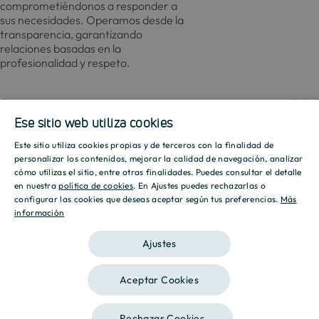
comprometiéndonos a responder a
sus necesidades. Operamos desde la
transparencia, garantizando
relaciones basadas en la
profesionalidad y respeto.
Contacto
Actualida
Ese sitio web utiliza cookies
Este sitio utiliza cookies propias y de terceros con la finalidad de
SPANISH
Promociones
Culmia
Líneas
Actualidad
Recursos
personalizar los contenidos, mejorar la calidad de navegación, analizar
de
cómo utilizas el sitio, entre otras finalidades. Puedes consultar el detalle
Sobre
ENGLISH
negocio
en nuestra
política de cookies
. En Ajustes puedes rechazarlas o
Madrid
Tendencias
Guías
nosotros
configurar las cookies que deseas aceptar según tus preferencias.
Más
Vivienda
Destino
Calcul
información
CATALAN
Barcelona
Sostenibilidad
Compraventa
Culmia
Hipote
Vivienda
Sala
Calcul
Ajustes
Alicante
Innovación
Asequible
de
Energé
prensa
Vivienda
Valencia
Aceptar Cookies
Alquiler
Informes
Aviso legal
Política de privacidad
Política de Cookies
Gestión
Sevilla
de
Rechazar Cookies