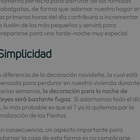
momento perfecto para disfrutar de las famosas
cabalgatas, de forma que adornar nuestro hogar e
as primeras horas del día contribuirá a incrementar
a ilusión de los más pequeños y servirá para
prepararse para una tarde-noche muy especial.
Simplicidad
 diferencia de la decoración navideña, la cual está
pensada para perdurar en nuestra vivienda durante
varias semanas,
la decoración para la noche de
Reyes será bastante fugaz
. Si adornamos todo el dí
, lo más probable es que el 7 ya la quitemos por la
inalización de las Fiestas.
En consecuencia, un aspecto importante para
adornar la casa de esta forma es no complicarse