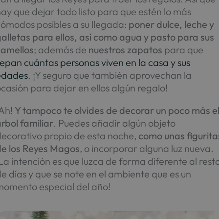
ay que dejar todo listo para que estén lo más
cómodos posibles a su llegada:
poner dulce, leche y
alletas para ellos, así como agua y pasto para sus
camellos
; además de
nuestros zapatos
para que
epan cuántas personas viven en la casa y sus
edades
. ¡Y seguro que también aprovechan la
casión para dejar en ellos algún regalo!
¡Ah!
Y tampoco te olvides de decorar un poco más e
rbol familiar
. Puedes añadir algún objeto
decorativo propio de esta noche,
como unas figurita
de los Reyes Magos
, o incorporar alguna luz nueva.
La intención es que luzca de forma diferente al rest
e días y que se note en el ambiente que es un
momento especial del año!