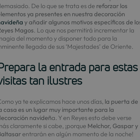
demasiado. De lo que se trata es de
reforzar los
elementos ya presentes en nuestra decoración
navideña
y añadir algunos motivos específicos de lo
Reyes Magos
. Lo que nos permitirá incrementar la
magia del momento y disponer todo para la
nminente llegada de sus ‘Majestades’ de Oriente.
Prepara la entrada para estas
visitas tan ilustres
Como ya te explicamos hace unos días,
la puerta de
a casa es un lugar muy importante para la
decoración navideñ
a. Y en Reyes esto debe verse
más claramente si cabe, ¡porque
Melchor, Gaspar y
Baltasar
entrarán en algún momento de la noche!