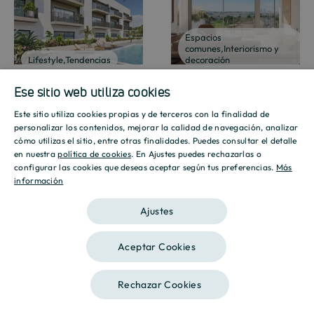
Espacios
comunes
,
Interiorismo y
Lifestyle
,
Tendencias
decoración
05/08/2026
03/08/2026
Ese sitio web utiliza cookies
Este sitio utiliza cookies propias y de terceros con la finalidad de
SPANISH
personalizar los contenidos, mejorar la calidad de navegación, analizar
Vivir en La Roca
Pisos modernos:
cómo utilizas el sitio, entre otras finalidades. Puedes consultar el detalle
del Vallès:
características
ENGLISH
en nuestra
política de cookies
. En Ajustes puedes rechazarlas o
configurar las cookies que deseas aceptar según tus preferencias.
Más
calidad de vida,
de la vivienda
información
CATALAN
entorno natural
actual
Ajustes
y buenas
conexiones
Aceptar Cookies
La forma en la que
entendemos la vivienda
ha cambiado
Rechazar Cookies
considerablemente en los
Elegir dónde vivir implica
últimos años. Las
mucho más que