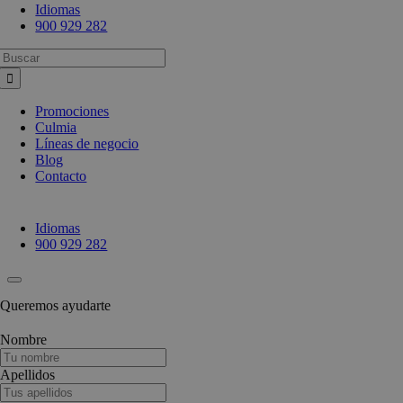
Idiomas
900 929 282
Busca:
Promociones
Culmia
Líneas de negocio
Blog
Contacto
Idiomas
900 929 282
Queremos ayudarte
Nombre
Apellidos