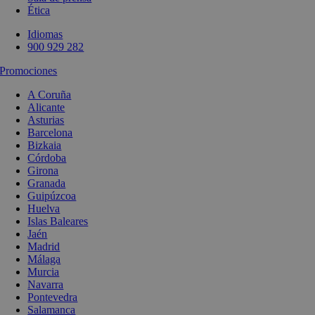
Ética
Idiomas
900 929 282
Promociones
A Coruña
Alicante
Asturias
Barcelona
Bizkaia
Córdoba
Girona
Granada
Guipúzcoa
Huelva
Islas Baleares
Jaén
Madrid
Málaga
Murcia
Navarra
Pontevedra
Salamanca