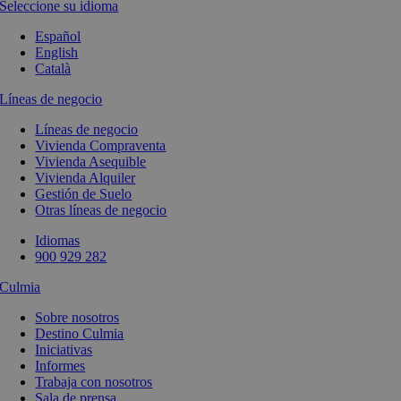
Seleccione su idioma
Español
English
Català
Líneas de negocio
Líneas de negocio
Vivienda Compraventa
Vivienda Asequible
Vivienda Alquiler
Gestión de Suelo
Otras líneas de negocio
Idiomas
900 929 282
Culmia
Sobre nosotros
Destino Culmia
Iniciativas
Informes
Trabaja con nosotros
Sala de prensa