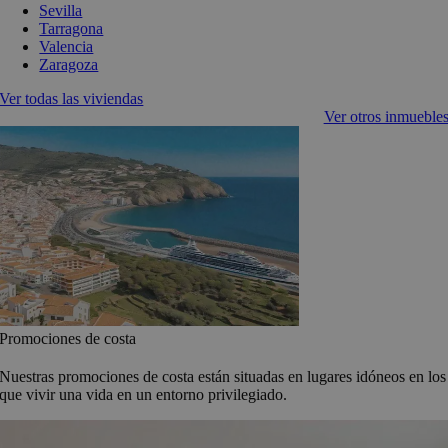
Sevilla
Tarragona
Valencia
Zaragoza
Ver todas las viviendas
Ver otros inmueble
Promociones de costa
Nuestras promociones de costa están situadas en lugares idóneos en los
que vivir una vida en un entorno privilegiado.