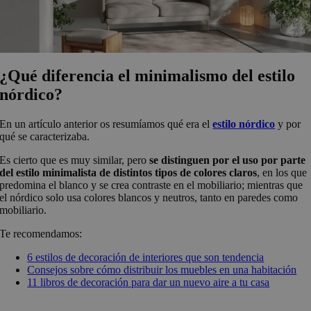
¿Qué diferencia el minimalismo del estilo
nórdico?
En un artículo anterior os resumíamos qué era el
estilo nórdico
y por
qué se caracterizaba.
Es cierto que es muy similar, pero
se distinguen por el uso por parte
del estilo minimalista de distintos tipos de colores claros
, en los que
predomina el blanco y se crea contraste en el mobiliario; mientras que
el nórdico solo usa colores blancos y neutros, tanto en paredes como
mobiliario.
Te recomendamos:
6 estilos de decoración de interiores que son tendencia
Consejos sobre cómo distribuir los muebles en una habitación
11 libros de decoración para dar un nuevo aire a tu casa