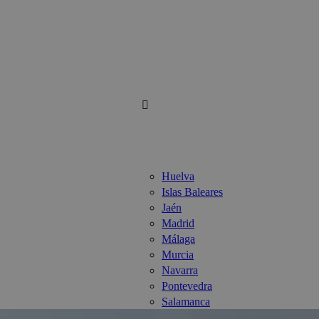
Huelva
Islas Baleares
Jaén
Madrid
Málaga
Murcia
Navarra
Pontevedra
Salamanca