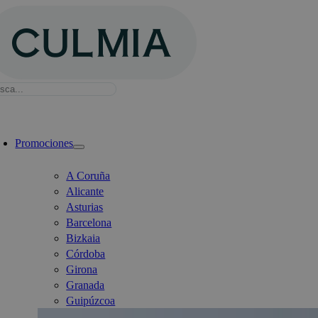
Saltar
al
contenido
sca:
ternar
avegación
Promociones
A Coruña
Alicante
Asturias
Barcelona
Bizkaia
Córdoba
Girona
Granada
Guipúzcoa