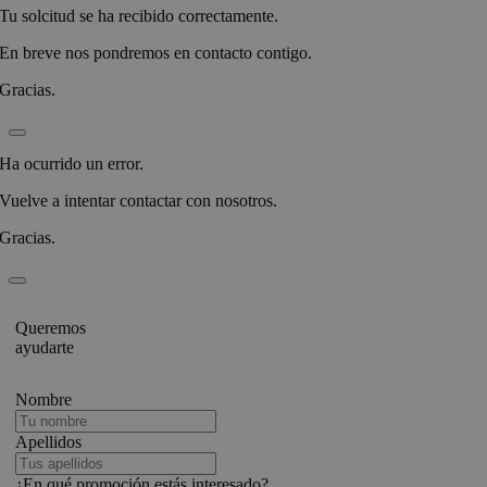
Tu solcitud se ha recibido correctamente.
En breve nos pondremos en contacto contigo.
Gracias.
Ha ocurrido un error.
Vuelve a intentar contactar con nosotros.
Gracias.
Queremos
ayudarte
Nombre
Apellidos
¿En qué promoción estás interesado?