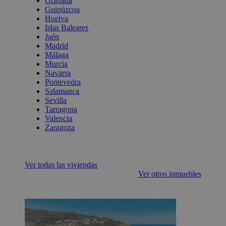
Granada
Guipúzcoa
Huelva
Islas Baleares
Jaén
Madrid
Málaga
Murcia
Navarra
Pontevedra
Salamanca
Sevilla
Tarragona
Valencia
Zaragoza
Ver todas las viviendas
Ver otros inmuebles