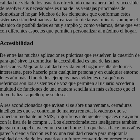
calidad de vida de los usuarios ofreciendo una manera fácil y accesible
de resolver sus necesidades es una de las ventajas principales de
domotizar el hogar. Muchos de los elementos que conforman estos
sistemas están destinados a la realización de tareas rutinarias aunque el
abanico de posibilidades es muy amplio y, como veíamos, tiene que ve
con diferentes aspectos que permiten personalizar al máximo el hogar.
Accesibilidad
De entre las muchas aplicaciones prácticas que resuelven la cuestión de
para qué sirve la domótica, la accesibilidad es una de las más
destacadas. Mejorar la calidad de vida en el hogar resulta de lo más
interesante, pero hacerlo para cualquier persona y en cualquier entorno,
lo es aún más. Uno de los ejemplos más evidentes de a qué nos
referimos son los asistentes de voz que permiten al usuario acceder a
multitud de funciones de una manera sencilla sin más esfuerzo que el
de verbalizar aquello que se desea.
Aires acondicionados que avisan si se abre una ventana, cerraduras
inteligentes que se controlan de manera remota, lavadoras que se
conectan mediante un SMS, frigoríficos inteligentes capaces de ayudar
con la lista de la compra… Los electrodomésticos inteligentes también
juegan un papel clave en una smart home. Lo que hasta hace unos año
parecía ciencia ficción es hoy una realidad creada para mejorar la
calidad de vida de los usuarios, un futuro convertido en presente que