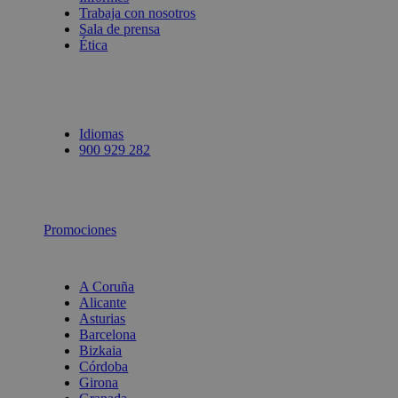
Trabaja con nosotros
Sala de prensa
Ética
Idiomas
900 929 282
Promociones
A Coruña
Alicante
Asturias
Barcelona
Bizkaia
Córdoba
Girona