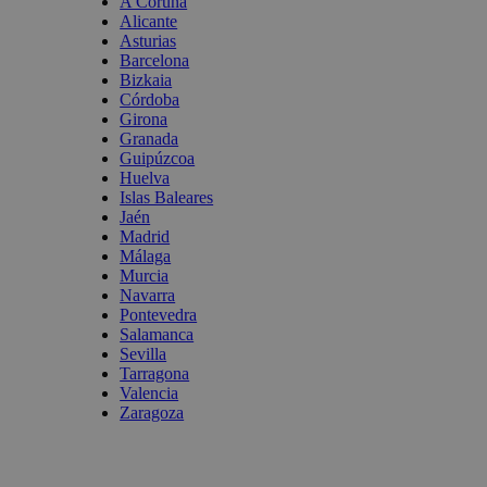
A Coruña
Alicante
Asturias
Barcelona
Bizkaia
Córdoba
Girona
Granada
Guipúzcoa
Huelva
Islas Baleares
Jaén
Madrid
Málaga
Murcia
Navarra
Pontevedra
Salamanca
Sevilla
Tarragona
Valencia
Zaragoza