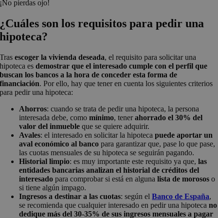
¡No pierdas ojo!
¿Cuáles son los requisitos para pedir una
hipoteca?
Tras
escoger la vivienda deseada
, el requisito para solicitar una
hipoteca es
demostrar que el interesado cumple con el perfil que
buscan los bancos a la hora de conceder esta forma de
financiación
. Por ello, hay que tener en cuenta los siguientes criterios
para pedir una hipoteca:
Ahorros
: cuando se trata de pedir una hipoteca, la persona
interesada debe, como
mínimo
, tener
ahorrado el 30% del
valor del inmueble
que se quiere adquirir.
Avales
: el interesado en solicitar la hipoteca
puede aportar un
aval económico al banco
para garantizar que, pase lo que pase,
las cuotas mensuales de su hipoteca se seguirán pagando.
Historial
limpio
: es muy importante este requisito ya que,
las
entidades bancarias analizan el historial de créditos del
interesado
para comprobar si está en alguna
lista de morosos
o
si tiene algún impago.
Ingresos
a destinar a las cuotas
: según el
Banco de España
,
se recomienda que cualquier interesado en pedir una hipoteca
no
dedique más del 30-35% de sus ingresos mensuales a pagar