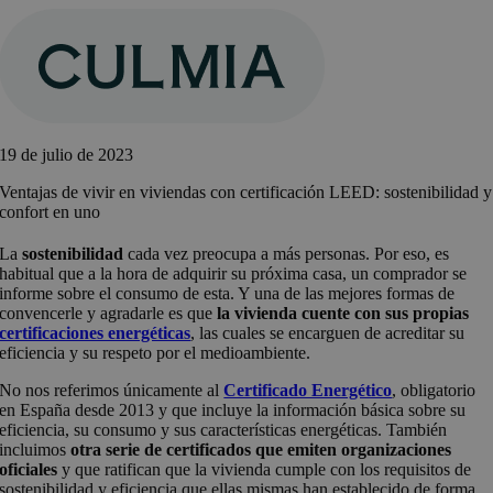
Saltar
al
contenido
19 de julio de 2023
Ventajas de vivir en viviendas con certificación LEED: sostenibilidad y
confort en uno
La
sostenibilidad
cada vez preocupa a más personas. Por eso, es
habitual que a la hora de adquirir su próxima casa, un comprador se
informe sobre el consumo de esta. Y una de las mejores formas de
convencerle y agradarle es que
la vivienda cuente con sus propias
certificaciones energéticas
, las cuales se encarguen de acreditar su
eficiencia y su respeto por el medioambiente.
No nos referimos únicamente al
Certificado Energético
, obligatorio
en España desde 2013 y que incluye la información básica sobre su
eficiencia, su consumo y sus características energéticas. También
incluimos
otra serie de certificados que emiten organizaciones
oficiales
y que ratifican que la vivienda cumple con los requisitos de
sostenibilidad y eficiencia que ellas mismas han establecido de forma