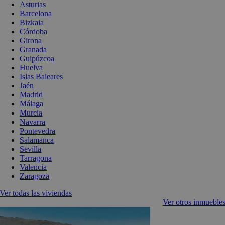
Asturias
Barcelona
Bizkaia
Córdoba
Girona
Granada
Guipúzcoa
Huelva
Islas Baleares
Jaén
Madrid
Málaga
Murcia
Navarra
Pontevedra
Salamanca
Sevilla
Tarragona
Valencia
Zaragoza
Ver todas las viviendas
Ver otros inmueble