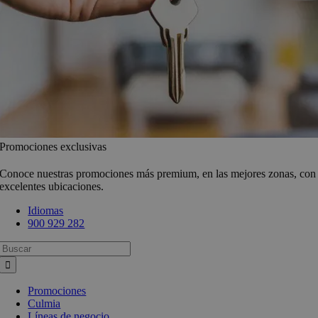
Promociones exclusivas
Conoce nuestras promociones más premium, en las mejores zonas, con
excelentes ubicaciones.
Idiomas
900 929 282
Busca:
Promociones
Culmia
Líneas de negocio