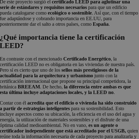
De este proyecto surgió el
certificado LEED
para aglutinar una
serie de estándares y requisitos necesarios
para que un edificio
pueda catalogarse como
ecológico o sostenible
. Así que, con el tiempo
fue adaptándose y cobrando importancia en EE.UU, para
posteriormente dar el salto a otros países, como
España
.
¿Qué importancia tiene la certificación
LEED?
En contraste con el mencionado
Certificado Energético
, la
certificación LEED no es obligatoria en las viviendas de nuestra país.
Pero sí es cierto que uno de los
sellos más prestigiosos de la
actualidad para la arquitectura y urbanismo
junto con la
certificación internacional que propone su principal competidora, la
británica
BREEAM
. De hecho,
la diferencia entre ambas es que
esta última incluye adaptaciones locales, y la LEED no
.
Contar con él
acredita que el edificio o vivienda ha sido construido
a partir de estrategias inteligentes
para su sostenibilidad. Esto
incluye aspectos como su ubicación, la eficiencia en el uso del agua y
energía, la utilización de materiales sostenibles y el disfrute de una
óptima calidad medioambiental. No en vano,
es un agente o
certificador independiente que está acreditado por el USGB,
quien
reúne toda la información necesaria de cada proyecto para analizarla y