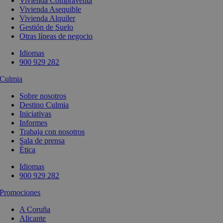
Vivienda Compraventa
Vivienda Asequible
Vivienda Alquiler
Gestión de Suelo
Otras líneas de negocio
Idiomas
900 929 282
Culmia
Sobre nosotros
Destino Culmia
Iniciativas
Informes
Trabaja con nosotros
Sala de prensa
Ética
Idiomas
900 929 282
Promociones
A Coruña
Alicante