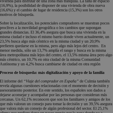
vivienda para disfrutar de una zona más tranquila. La falta de espacio
(16,9%), la posibilidad de disponer de una vivienda de obra nueva
(16,6%) y el cambio de lugar de residencia (15,3%) son los otros
motivos de búsqueda.
Sobre la localización, los potenciales compradores se muestran pocos
proclives a la movilidad geográfica o los cambios que supongan
grandes distancias. El 36,4% asegura que busca una vivienda en la
misma ciudad e incluso el mismo barrio donde viven actualmente, un
23,5% busca algo más céntrico en la misma ciudad y un 20,9%
prefieren quedarse en la misma, pero algo más lejos del centro. En
menor medida, sólo un 13,7% amplía el rango y busca en la misma
área metropolitana más lejos del centro, el 13,5% misma área pero algo
más céntrico, un 10,7% en otra ciudad de la misma Comunidad
Autónoma y un 4,2% busca cambiarse de ciudad en otra región
Proceso de búsqueda: más digitalización y apoyo de la familia
El informe del
“Viaje del comprador en España”
de Culmia también
revela algunas cuestiones relacionadas con el momento de decisión y
asesoramiento posterior. En este sentido, los españoles son dados a
dejarse aconsejar y acompañar por las personas que consideran más
cercanas. Un 62,1% reconocen que son los familiares y amigos de los
que más valoran un consejo para tomar la decisión y un 39,5% asegura
que valora más un consejo de algún profesional del sector. El 25,1%
afirma que prefiere darse un paseo previo por la zona donde va a