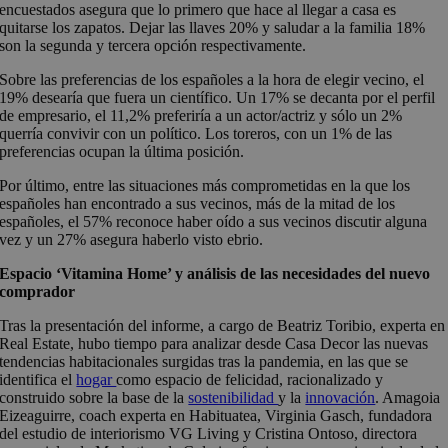
encuestados asegura que lo primero que hace al llegar a casa es
quitarse los zapatos. Dejar las llaves 20% y saludar a la familia 18%
son la segunda y tercera opción respectivamente.
Sobre las preferencias de los españoles a la hora de elegir vecino, el
19% desearía que fuera un científico. Un 17% se decanta por el perfil
de empresario, el 11,2% preferiría a un actor/actriz y sólo un 2%
querría convivir con un político. Los toreros, con un 1% de las
preferencias ocupan la última posición.
Por último, entre las situaciones más comprometidas en la que los
españoles han encontrado a sus vecinos, más de la mitad de los
españoles, el 57% reconoce haber oído a sus vecinos discutir alguna
vez y un 27% asegura haberlo visto ebrio.
Espacio ‘Vitamina Home’ y análisis de las necesidades del nuevo
comprador
Tras la presentación del informe, a cargo de Beatriz Toribio, experta en
Real Estate, hubo tiempo para analizar desde Casa Decor las nuevas
tendencias habitacionales surgidas tras la pandemia, en las que se
identifica el
hogar
como espacio de felicidad, racionalizado y
construido sobre la base de la
sostenibilidad
y la
innovación
. Amagoia
Eizeaguirre, coach experta en Habituatea, Virginia Gasch, fundadora
del estudio de interiorismo VG Living y Cristina Ontoso, directora