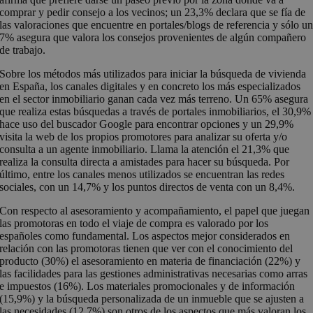
comprar y pedir consejo a los vecinos; un 23,3% declara que se fía de
las valoraciones que encuentre en portales/blogs de referencia y sólo u
7% asegura que valora los consejos provenientes de algún compañero
de trabajo.
Sobre los métodos más utilizados para iniciar la búsqueda de vivienda
en España, los canales digitales y en concreto los más especializados
en el sector inmobiliario ganan cada vez más terreno. Un 65% asegura
que realiza estas búsquedas a través de portales inmobiliarios, el 30,9%
hace uso del buscador Google para encontrar opciones y un 29,9%
visita la web de los propios promotores para analizar su oferta y/o
consulta a un agente inmobiliario. Llama la atención el 21,3% que
realiza la consulta directa a amistades para hacer su búsqueda. Por
último, entre los canales menos utilizados se encuentran las redes
sociales, con un 14,7% y los puntos directos de venta con un 8,4%.
Con respecto al asesoramiento y acompañamiento, el papel que juegan
las promotoras en todo el viaje de compra es valorado por los
españoles como fundamental. Los aspectos mejor considerados en
relación con las promotoras tienen que ver con el conocimiento del
producto (30%) el asesoramiento en materia de financiación (22%) y
las facilidades para las gestiones administrativas necesarias como arras
e impuestos (16%). Los materiales promocionales y de información
(15,9%) y la búsqueda personalizada de un inmueble que se ajusten a
las necesidades (12,7%) son otros de los aspectos que más valoran los