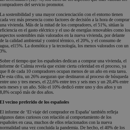
compradores del servicio promotor.
La sostenibilidad y una mayor concienciación con el entorno tienen
cada vez más presencia como factores de decisión a la hora de comprar
una vivienda. Más de la mitad de los compradores, el 51%, sitúan la
eficiencia en el gasto eléctrico y el uso de energías renovables como lo
aspectos sostenibles más valorados en la nueva vivienda, por delante
de la calidad ambiental y control térmico, el 20%, y el consumo de
agua, el15%. La domótica y la tecnología, los menos valorados con un
3%.
Sobre el tiempo que los españoles dedican a comprar una vivienda, el
informe de Culmia revela que existe cierta celeridad en el proceso, ya
que 8 de cada 10 compradores ocupan menos de un año en esta tarea.
De esta cifra, un 26% aseguran que destinaron al proceso de búsqueda
entre uno y tres meses, el 22,6% entre tres y seis mes y un 20,4% entre
seis meses y un año. Sólo el 10% dedicó entre uno y dos años y un
8,8% ocupó más de dos años.
El vecino preferido de los españoles
El informe de ‘El viaje del comprador en España’ también refleja
algunos datos curiosos con relación al comportamiento de los
españoles en casa, muchos de ellos relacionados con la nueva
normalidad una vez concluida la pandemia. De hecho, el 40% de los