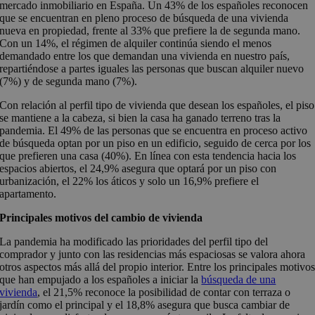
mercado inmobiliario en España. Un 43% de los españoles reconocen
que se encuentran en pleno proceso de búsqueda de una vivienda
nueva en propiedad, frente al 33% que prefiere la de segunda mano.
Con un 14%, el régimen de alquiler continúa siendo el menos
demandado entre los que demandan una vivienda en nuestro país,
repartiéndose a partes iguales las personas que buscan alquiler nuevo
(7%) y de segunda mano (7%).
Con relación al perfil tipo de vivienda que desean los españoles, el piso
se mantiene a la cabeza, si bien la casa ha ganado terreno tras la
pandemia. El 49% de las personas que se encuentra en proceso activo
de búsqueda optan por un piso en un edificio, seguido de cerca por los
que prefieren una casa (40%). En línea con esta tendencia hacia los
espacios abiertos, el 24,9% asegura que optará por un piso con
urbanización, el 22% los áticos y solo un 16,9% prefiere el
apartamento.
Principales motivos del cambio de vivienda
La pandemia ha modificado las prioridades del perfil tipo del
comprador y junto con las residencias más espaciosas se valora ahora
otros aspectos más allá del propio interior. Entre los principales motivo
que han empujado a los españoles a iniciar la
búsqueda de una
vivienda
, el 21,5% reconoce la posibilidad de contar con terraza o
jardín como el principal y el 18,8% asegura que busca cambiar de