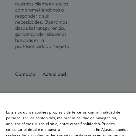
nuestros clientes y socios,
comprometiéndonos a
responder a sus
necesidades. Operamos
desde la transparencia,
garantizando relaciones
basadas en la
profesionalidad y respeto.
Contacto
Actualidad
Promociones
Culmia
Líneas
Actualidad
Recursos
Ese sitio web utiliza cookies
de
Sobre
negocio
Este sitio utiliza cookies propias y de terceros con la finalidad de
Madrid
Tendencias
Guías
nosotros
SPANISH
personalizar los contenidos, mejorar la calidad de navegación,
Vivienda
Destino
Calculador
analizar cómo utilizas el sitio, entre otras finalidades. Puedes
Barcelona
Sostenibilidad
Compraventa
Culmia
Hipotecari
consultar el detalle en nuestra
política de cookies
. En Ajustes puedes
ENGLISH
Vivienda
Sala
Calculador
rechazarlas o configurar las cookies que deseas aceptar según tus