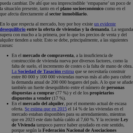
pueda cambiar. De ahí que sea imprescindible ‘empaparse’ un poco de
la situación presente, tanto en el
plano socioeconómico
como en el
que afecta directamente al
sector inmobiliario
.
En lo que respecta al mercado, hoy por hoy existe
un evidente
desequilibrio
entre la oferta de viviendas y la demanda
. La segund
supera con mucho a la primera, por lo que los precios de venta y del
alquiler tienden a subir. Esto se debe, principalmente, a las siguientes
causas:
En el
mercado de compraventa
, a la insuficiencia de
construcción de vivienda nueva por diversos factores, como la
falta de suelo, el incremento de costes o la falta de mano de obra.
La
Sociedad de Tasación
estima
que se necesitaría construir
entre 80 000 y 100 000 viviendas nuevas más al año para cubrir
la demanda anual de 200 000 hogares del país. A lo que se añad
también un fuerte desequilibrio entre el número de
personas
dispuestas a comprar
(77 %) y el de los
propietarios
dispuestos a vender
(17 %).
En el
mercado del alquiler
, por el momento actual de escasa
oferta.
Se estima que en 2015
el 14 % de las viviendas en el
mercado estaban disponibles para su arrendamiento, mientras
que en 2023 este dato había caído al 7,60 %. Y la reciente
Ley
de Vivienda
tampoco parece haber ayudado en este sentido,
porque según la
Federación Nacional de Asociaciones