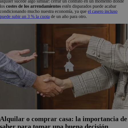
alquiler sucede algo similar: cerrar un contrato en un momento donde
los
costes de los arrendamientos
estén disparados puede acabar
condicionando mucho nuestra economía, ya que
el casero incluso
puede subir un 3 % la cuota
de un año para otro.
Alquilar o comprar casa: la importancia de
saber para tomar una buena decisión