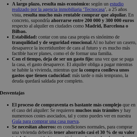
A largo plazo, resulta más económico:
según un
estudio
realizado por la agencia inmobiliaria ‘Tecnocasa
’, a 25 años
vista,
resulta mucho más rentable comprar que alquilar.
En
concreto, supondría
ahorrarse entre 200 000 y 300 000 euros
respecto al alquiler en ciudades como
Madrid, Barcelona o
Bilbao.
Estabilidad:
contar con una casa propia es sinónimo de
tranquilidad y de seguridad emocional
.Al no haber un casero,
desaparece la incertidumbre de cara al futuro y es mucho más
factible hacer planes, como el de formar una familia.
Con el tiempo, deja de ser un gasto fijo:
una vez que se paga
la casa, el gasto desaparece. El alquiler obliga a pagar mientras
se habite la vivienda, mientras que
la compra conlleva unos
gastos que tienen caducidad
: más tarde o más temprano, la
deuda quedará saldada por completo.
Desventajas
El proceso de compraventa es bastante más complejo
que en
el caso del alquiler: Se requieren
muchos más trámites
y hay
numerosos costes asociados, tal y como puedes ver en nuestra
Guía para comprar una casa nueva
.
Se necesitan ahorros:
en condiciones normales, para comprar
una vivienda deberás
tener ahorrado casi el 30 % de su valor