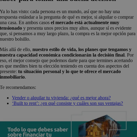
Ya lo has visto: cada persona es un mundo, así que no hay una
respuesta estándar a la pregunta de qué es mejor, si alquilar o comprar
una casa. En ambos casos
el mercado está actualmente muy
tensionado
y presenta unos precios muy altos, aunque sí es evidente
que, si pensamos a muy largo plazo, la compra es la mejor opción para
nuestro bolsillo.
Más allá de ello,
nuestro estilo de vida, los planes que tengamos y
nuestra capacidad económica condicionarán la decisión final
. Por
eso, el mejor consejo que podemos darte para que termines acertando
es que medites bien tu elección teniendo en cuenta dos aspectos del
presente:
tu situación personal y lo que te ofrece el mercado
inmobiliario
.
Te recomendamos:
Vender o alquilar tu vivienda: ¿qué es mejor ahora?
‘Built to rent’: ¿en qué consiste y cuáles son sus ventajas?