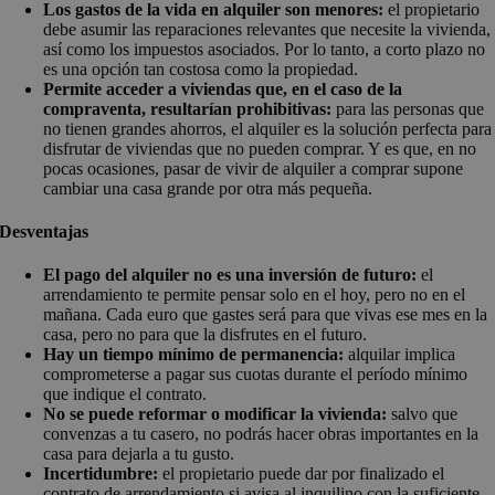
Los gastos de la vida en alquiler son menores:
el propietario
debe asumir las reparaciones relevantes que necesite la vivienda,
así como los impuestos asociados. Por lo tanto, a corto plazo no
es una opción tan costosa como la propiedad.
Permite acceder a viviendas que, en el caso de la
compraventa, resultarían prohibitivas:
para las personas que
no tienen grandes ahorros, el alquiler es la solución perfecta para
disfrutar de viviendas que no pueden comprar. Y es que, en no
pocas ocasiones, pasar de vivir de alquiler a comprar supone
cambiar una casa grande por otra más pequeña.
Desventajas
El pago del alquiler no es una inversión de futuro:
el
arrendamiento te permite pensar solo en el hoy, pero no en el
mañana. Cada euro que gastes será para que vivas ese mes en la
casa, pero no para que la disfrutes en el futuro.
Hay un tiempo mínimo de permanencia:
alquilar implica
comprometerse a pagar sus cuotas durante el período mínimo
que indique el contrato.
No se puede reformar o modificar la vivienda:
salvo que
convenzas a tu casero, no podrás hacer obras importantes en la
casa para dejarla a tu gusto.
Incertidumbre:
el propietario puede dar por finalizado el
contrato de arrendamiento si avisa al inquilino con la suficiente