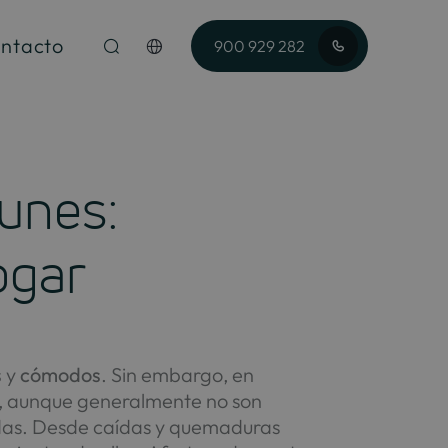
ntacto
900 929 282
unes:
ogar
s
y
cómodos
. Sin embargo, en
, aunque generalmente no son
adas. Desde caídas y quemaduras