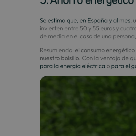
5. Ahorro energético
Se estima que, en España y al mes
, 
invierten entre 50 y 55 euros y cuat
de media en el caso de una persona, 
Resumiendo:
el consumo energético 
nuestro bolsillo
. Con la ventaja de q
para la energía eléctrica
o
para el g