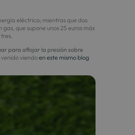
rgía eléctrica; mientras que dos
 en gas, que supone unos 25 euros más
tres.
ar para aflojar la presión sobre
s venido viendo
en este mismo blog