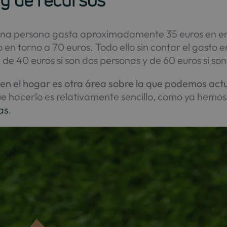
 y de recursos
una persona gasta aproximadamente 35 euros en ene
ro en torno a 70 euros. Todo ello sin contar el gasto
de 40 euros si son dos personas y de 60 euros si son 
en el hogar es otra área sobre la que podemos actu
ue hacerlo es relativamente sencillo, como ya hemo
as
.