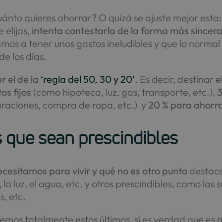
uánto quieres ahorrar? O quizá se ajuste mejor esta
 elijas,
intenta contestarla de la forma más sincera 
os a tener unos gastos ineludibles y que lo normal
de los días.
 el de la
‘regla del 50, 30 y 20’
.
Es decir, destinar
e
os fijos
(como hipoteca, luz, gas, transporte, etc.),
3
paraciones, compra de ropa, etc.) y
20 % para ahorr
s que sean prescindibles
ecesitamos para vivir y qué no es otro punto
destac
la luz, el agua, etc. y otros prescindibles, como las
s, etc.
temos totalmente estos últimos, sí es verdad que e