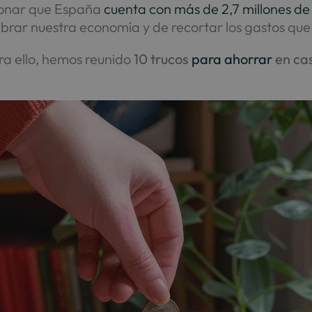
ionar que España
cuenta con más de 2,7 millones d
ibrar nuestra economía y de recortar los gastos que
ara ello, hemos reunido
10 trucos
para ahorrar
en ca