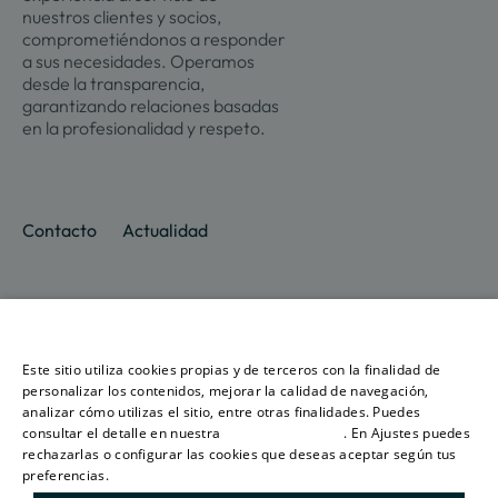
nuestros clientes y socios,
comprometiéndonos a responder
a sus necesidades. Operamos
desde la transparencia,
garantizando relaciones basadas
en la profesionalidad y respeto.
Contacto
Actualidad
Promociones
Culmia
Líneas
Actualidad
Recursos
Ese sitio web utiliza cookies
de
Sobre
Este sitio utiliza cookies propias y de terceros con la finalidad de
negocio
Madrid
Tendencias
Guías
nosotros
SPANISH
personalizar los contenidos, mejorar la calidad de navegación,
Vivienda
Destino
Calculad
analizar cómo utilizas el sitio, entre otras finalidades. Puedes
Barcelona
Sostenibilidad
Compraventa
Culmia
Hipoteca
consultar el detalle en nuestra
política de cookies
. En Ajustes puedes
ENGLISH
Vivienda
Sala
Calculad
rechazarlas o configurar las cookies que deseas aceptar según tus
Alicante
Innovación
Asequible
de
Energéti
preferencias.
Más información
CATALAN