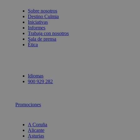
Sobre nosotros
Destino Culmia
Iniciativas
Informes
Trabaja con nosotros
Sala de prensa
Ética
Idiomas
900 929 282
Promociones
A Coruña
Alicante
Asturias