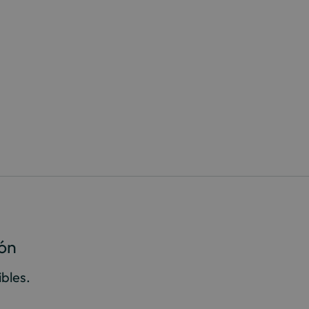
ión
bles.