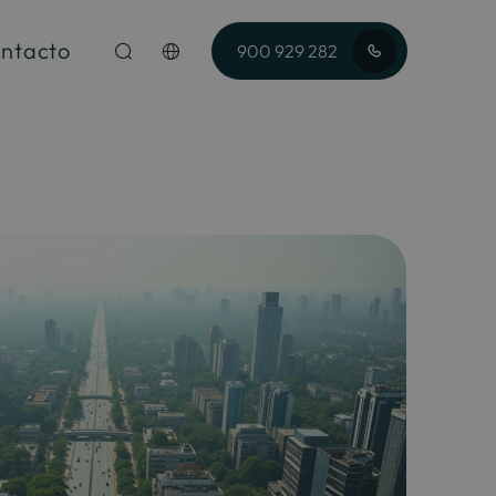
ntacto
900 929 282