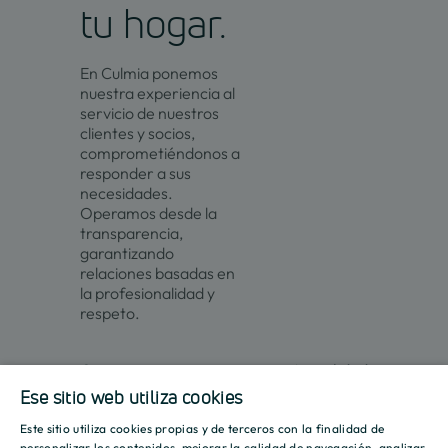
tu hogar.
En Culmia ponemos
nuestra experiencia al
servicio de nuestros
clientes y socios,
comprometiéndonos a
responder a sus
necesidades.
Operamos desde la
transparencia,
garantizando
relaciones basadas en
la profesionalidad y
respeto.
Contacto
Actualidad
Ese sitio web utiliza cookies
Este sitio utiliza cookies propias y de terceros con la finalidad de
Promociones
Culmia
Líneas
Actualidad
Recursos
SPANISH
personalizar los contenidos, mejorar la calidad de navegación, analizar