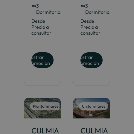
3
3
Dormitorios
Dormitorios
Desde
Desde
Precio a
Precio a
consultar
consultar
Mostrar
Mostrar
promoción
promoción
Plurifamiliares
Unifamiliares
CULMIA
CULMIA