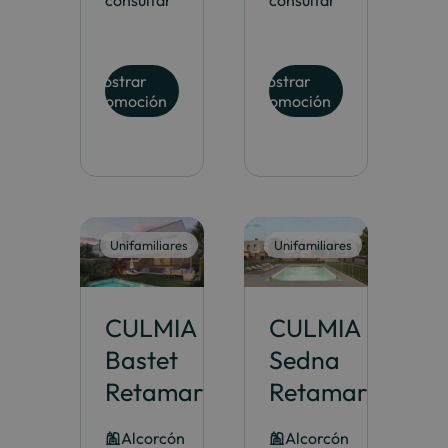
Mostrar
Mostrar
promoción
promoción
Unifamiliares
Unifamiliares
CULMIA
CULMIA
Bastet
Sedna
Retamar
Retamar
Alcorcón
Alcorcón