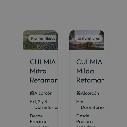
Plurifamiliares
Unifamiliares
CULMIA
CULMIA
Mitra
Milda
Retamar
Retamar
Alcorcón
Alcorcón
1, 2 y 3
4
Dormitorios
Dormitorios
Desde
Desde
Precio a
Precio a
consultar
consultar