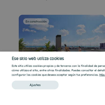
En construcción
Ese sitio web utiliza cookies
Este sitio utiliza cookies propias y de terceros con la finalidad de per
cómo utilizas el sitio, entre otras finalidades. Puedes consultar el deta
CULMIA Port Montjuïc
configurar las cookies que deseas aceptar según tus preferencias.
Más
Barcelona
Ajustes
2 y 3 Dormitorios
Desde 370.000€