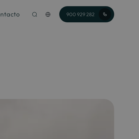
ntacto
900 929 282