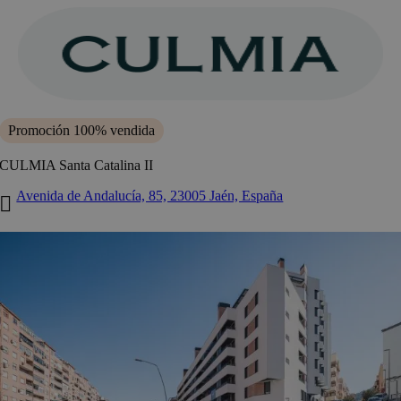
Saltar
al
contenido
Promoción 100% vendida
CULMIA Santa Catalina II
Avenida de Andalucía, 85, 23005 Jaén, España