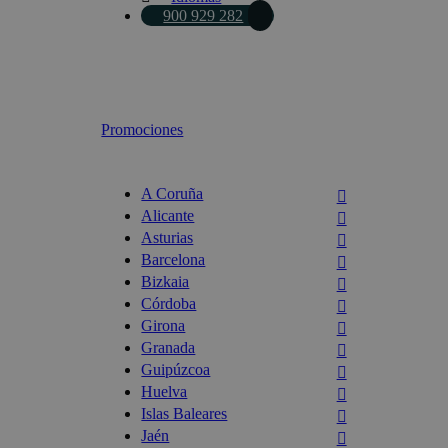
900 929 282
Promociones
A Coruña
Alicante
Asturias
Barcelona
Bizkaia
Córdoba
Girona
Granada
Guipúzcoa
Huelva
Islas Baleares
Jaén