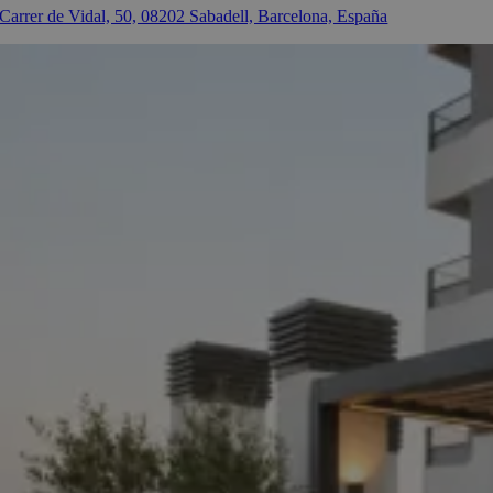
Carrer de Vidal, 50, 08202 Sabadell, Barcelona, España