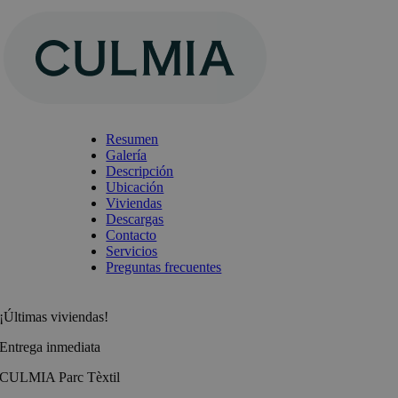
Saltar
al
contenido
Resumen
Galería
Descripción
Ubicación
Viviendas
Descargas
Contacto
Servicios
Preguntas frecuentes
¡Últimas viviendas!
Entrega inmediata
CULMIA Parc Tèxtil