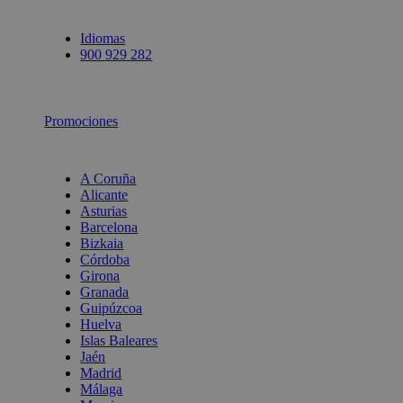
Idiomas
900 929 282
Promociones
A Coruña
Alicante
Asturias
Barcelona
Bizkaia
Córdoba
Girona
Granada
Guipúzcoa
Huelva
Islas Baleares
Jaén
Madrid
Málaga