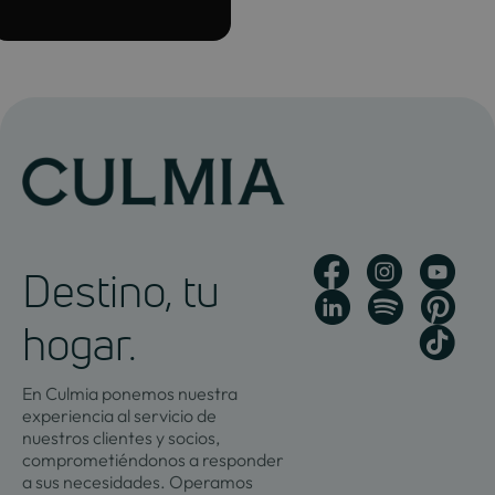
ideo
Destino, tu
hogar.
En Culmia ponemos nuestra
experiencia al servicio de
nuestros clientes y socios,
comprometiéndonos a responder
a sus necesidades. Operamos