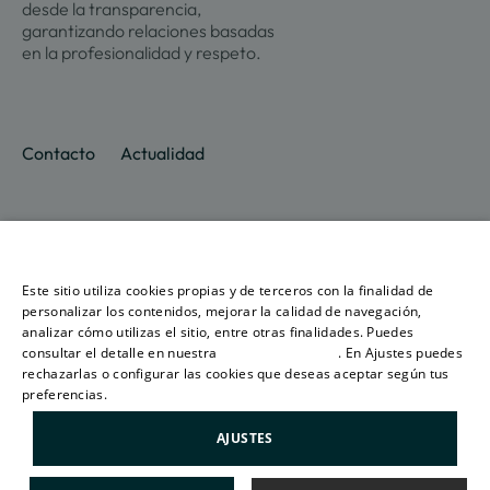
desde la transparencia,
garantizando relaciones basadas
en la profesionalidad y respeto.
Contacto
Actualidad
Promociones
Culmia
Líneas
Actualidad
Recursos
Ese sitio web utiliza cookies
de
Sobre
negocio
Este sitio utiliza cookies propias y de terceros con la finalidad de
Madrid
Tendencias
Guías
nosotros
SPANISH
personalizar los contenidos, mejorar la calidad de navegación,
Vivienda
Destino
Calculad
analizar cómo utilizas el sitio, entre otras finalidades. Puedes
Barcelona
Sostenibilidad
Compraventa
Culmia
Hipoteca
consultar el detalle en nuestra
política de cookies
. En Ajustes puedes
ENGLISH
Vivienda
Sala
Calculad
rechazarlas o configurar las cookies que deseas aceptar según tus
Alicante
Innovación
Asequible
de
Energéti
preferencias.
Más información
CATALAN
prensa
Vivienda
Valencia
Alquiler
AJUSTES
Informes
Aviso legal
Política de privacidad
Política de Cookies
Gestión
Sevilla
de