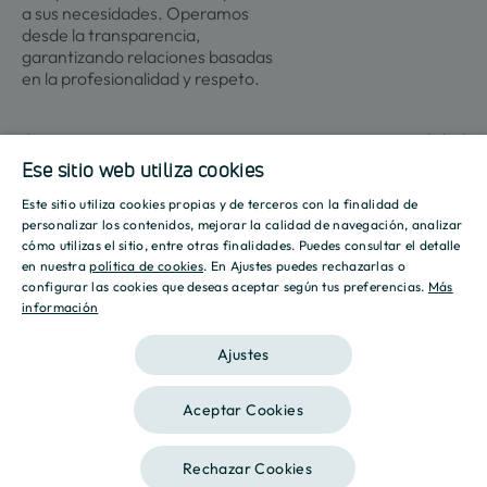
a sus necesidades. Operamos
desde la transparencia,
garantizando relaciones basadas
en la profesionalidad y respeto.
Contacto
Actualidad
Ese sitio web utiliza cookies
Este sitio utiliza cookies propias y de terceros con la finalidad de
Promociones
Culmia
Líneas
Actualidad
Recursos
SPANISH
personalizar los contenidos, mejorar la calidad de navegación, analizar
de
cómo utilizas el sitio, entre otras finalidades. Puedes consultar el detalle
Sobre
negocio
ENGLISH
en nuestra
política de cookies
. En Ajustes puedes rechazarlas o
Madrid
Tendencias
Guías
nosotros
configurar las cookies que deseas aceptar según tus preferencias.
Más
Vivienda
Destino
Calculad
información
CATALAN
Barcelona
Sostenibilidad
Compraventa
Culmia
Hipoteca
Vivienda
Sala
Calculad
Ajustes
Alicante
Innovación
Asequible
de
Energéti
prensa
Vivienda
Valencia
Aceptar Cookies
Alquiler
Informes
Aviso legal
Política de privacidad
Política de Cookies
Gestión
Sevilla
de
Iniciativas
Rechazar Cookies
2026 Culmia • Todos los derechos reservados
Suelo
Islas