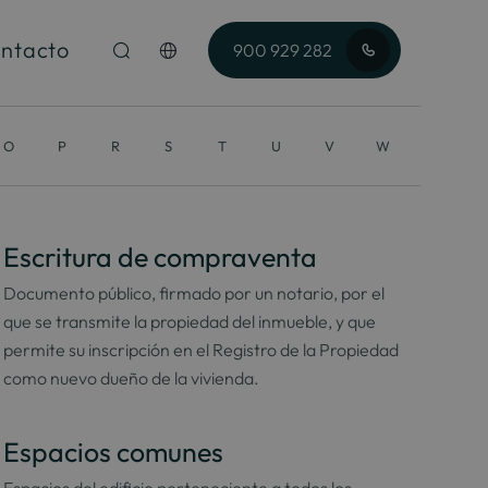
ntacto
900 929 282
O
P
R
S
T
U
V
W
Escritura de compraventa
Documento público, firmado por un notario, por el
que se transmite la propiedad del inmueble, y que
permite su inscripción en el Registro de la Propiedad
como nuevo dueño de la vivienda.
Espacios comunes