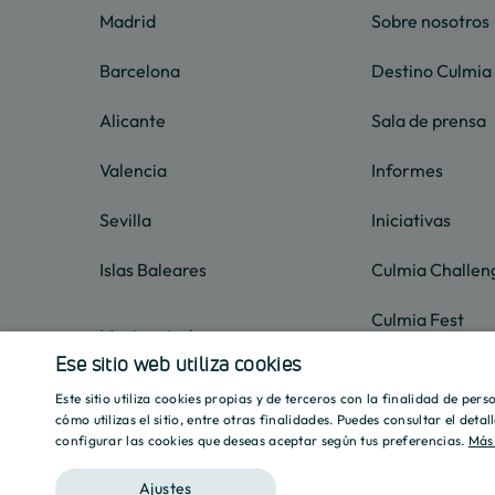
Madrid
Sobre nosotros
Barcelona
Destino Culmia
Alicante
Sala de prensa
Valencia
Informes
Sevilla
Iniciativas
Islas Baleares
Culmia Challen
Culmia Fest
Mostrar todas
Ese sitio web utiliza cookies
Trabaja con nos
Este sitio utiliza cookies propias y de terceros con la finalidad de per
Ética
cómo utilizas el sitio, entre otras finalidades. Puedes consultar el deta
configurar las cookies que deseas aceptar según tus preferencias.
Más
Ajustes