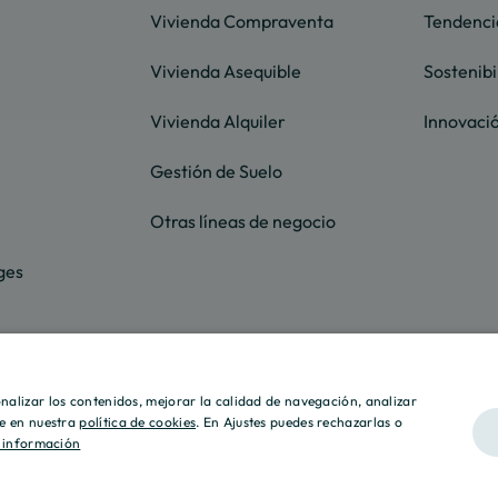
Vivienda Compraventa
Tendenci
Vivienda Asequible
Sostenibi
Vivienda Alquiler
Innovaci
Gestión de Suelo
Otras líneas de negocio
ges
otros
sonalizar los contenidos, mejorar la calidad de navegación, analizar
lle en nuestra
política de cookies
. En Ajustes puedes rechazarlas o
 información