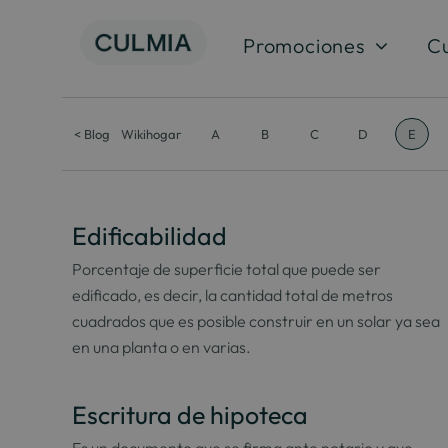
Saltar
al
Promociones
C
contenido
< Blog
Wikihogar
A
B
C
D
E
Edificabilidad
Porcentaje de superficie total que puede ser
edificado, es decir, la cantidad total de metros
cuadrados que es posible construir en un solar ya sea
en una planta o en varias.
Escritura de hipoteca