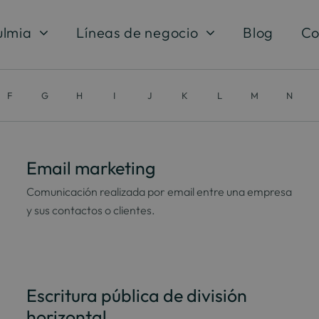
ulmia
Líneas de negocio
Blog
Co
F
G
H
I
J
K
L
M
N
Email marketing
Comunicación realizada por email entre una empresa
y sus contactos o clientes.
Escritura pública de división
horizontal