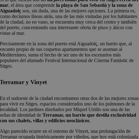
mar
, el área que comprende
la playa de San Sebastià y la zona de
Aiguadolç
son, sin duda, una de las mejores opciones. La primera es,
como decíamos líneas atrás, una de las más visitadas por los habitantes
de la ciudad, no en vano, se encuentra muy cerca del centro y también
del puerto, concentrando una interesante oferta de pisos y áticos con
vistas al mar.
Precisamente en la zona del puerto está Aiguadolç, un barrio que, al
encanto propio de sus coquetos apartamentos que se asoman al
Mediterráneo, suma el hecho de ser uno de los escenarios más
populares del afamado Festival Internacional de Cinema Fantàstic de
Sitges.
Terramar y Vinyet
En el sudoeste de la ciudad encontramos otras dos de las mejores zonas
para vivir en Sitges, espacios considerados uno de los pulmones de la
localidad. Los jardines diseñados por Miquel Utrillo son una de las
señas de identidad de
Terramar, un barrio que destila exclusividad
con sus chalets, villas y edificios neoclásicos
.
Algo parecido ocurre en el entorno de Vinyet, una prolongación de
Terramar ocupada históricamente por viñedos, que hoy está colonizada