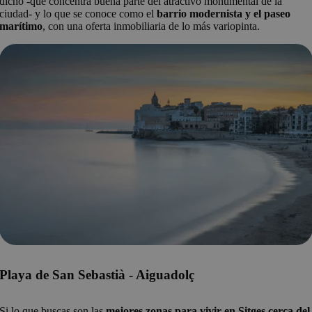
dicho -que concentra buena parte del atractivo monumental de la
ciudad- y lo que se conoce como el
barrio modernista y el paseo
marítimo
, con una oferta inmobiliaria de lo más variopinta.
Playa de San Sebastià - Aiguadolç
Si lo que buscas son las
mejores zonas para vivir en Sitges cerca del