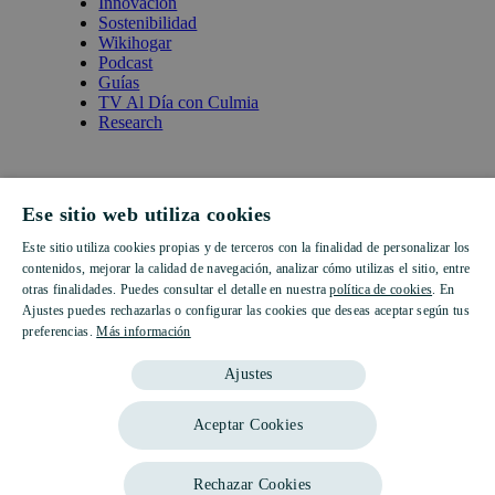
Innovación
Sostenibilidad
Wikihogar
Podcast
Guías
TV Al Día con Culmia
Research
Suscríbete
Descubre nuestras promociones
Ese sitio web utiliza cookies
Este sitio utiliza cookies propias y de terceros con la finalidad de personalizar los
SPANISH
contenidos, mejorar la calidad de navegación, analizar cómo utilizas el sitio, entre
otras finalidades. Puedes consultar el detalle en nuestra
política de cookies
. En
Seleccione su idioma
ENGLISH
Ajustes puedes rechazarlas o configurar las cookies que deseas aceptar según tus
preferencias.
Más información
CATALAN
Español
Ajustes
English
Català
Aceptar Cookies
Sin categoría
Sin categoría
Sin categoría
Rechazar Cookies