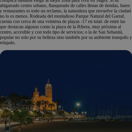
complica bastante elegir la mejor zona para vivir en Sitges. Si su
abigarrado centro urbano, flanqueado de calles llenas de tiendas, bares
y restaurantes es todo un reclamo, la naturaleza que envuelve la ciudad
no lo es menos. Rodeada del montañoso Parque Natural del Garraf,
cuenta con cerca de una veintena de playas -17 en total- de entre las
que destacan algunas como la playa de la Ribera, muy próxima al
centro, accesible y con todo tipo de servicios; o la de San Sebastià,
popular no solo por su belleza sino también por su ambiente tranquilo 
relajado.