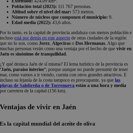
Extensión:
424,09 km
.
Población total (2023):
111 767 personas.
Altitud sobre el nivel del mar:
573 metros.
Número de núcleos que componen el municipio:
9.
Edad media (2022):
43,6 años.
Por lo tanto, es la capital de provincia andaluza con menos población e
incluso
está por detrás en este aspecto
de otras ciudades de la región
que no lo son, como
Jerez
,
Algeciras
o
Dos Hermanas
. Algo que
muchas personas verán como una ventaja por el hecho de que
vivir en
Jaén es sinónimo de tranquilidad
.
¿Y qué destaca Jaén de sí misma? El lema turístico de la provincia es
‘Jaén, paraíso interior’
; porque aunque no puede presumir de tener
mar, como vamos a ir viendo, cuenta con otros grandes atractivos. E
incluso su lejanía de la costa tampoco es preocupante, ya que
las
playas de Salobreña o de Torrenueva
están a una hora y media
por carretera de la capital (156 km).
Ventajas de vivir en Jaén
Es la capital mundial del aceite de oliva