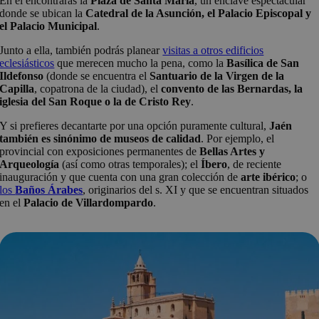
En él encontrarás la
Plaza de Santa María
, un enclave espectacular
donde se ubican la
Catedral de la Asunción, el Palacio Episcopal y
el Palacio Municipal
.
Junto a ella, también podrás planear
visitas a otros edificios
eclesiásticos
que merecen mucho la pena, como la
Basílica de San
Ildefonso
(donde se encuentra el
Santuario de la Virgen de la
Capilla
, copatrona de la ciudad), el
convento de las Bernardas, la
iglesia del San Roque o la de Cristo Rey
.
Y si prefieres decantarte por una opción puramente cultural,
Jaén
también es sinónimo de museos de calidad
. Por ejemplo, el
provincial con exposiciones permanentes de
Bellas Artes y
Arqueología
(así como otras temporales); el
Íbero
, de reciente
inauguración y que cuenta con una gran colección de
arte ibérico
; o
los
Baños Árabes
, originarios del s. XI y que se encuentran situados
en el
Palacio de Villardompardo
.