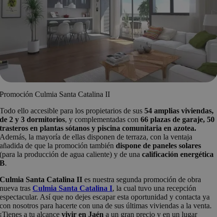
Promoción Culmia Santa Catalina II
Todo ello accesible para los propietarios de sus
54 amplias viviendas,
de 2 y 3 dormitorios
, y complementadas con
66 plazas de garaje, 50
trasteros en plantas sótanos y piscina comunitaria en azotea.
Además, la mayoría de ellas disponen de terraza, con la ventaja
añadida de que la promoción también
dispone de paneles solares
(para la producción de agua caliente) y de una
calificación energética
B
.
Culmia Santa Catalina II
es nuestra segunda promoción de obra
nueva tras
Culmia Santa Catalina I
, la cual tuvo una recepción
espectacular. Así que no dejes escapar esta oportunidad y contacta ya
con nosotros para hacerte con una de sus últimas viviendas a la venta.
¡Tienes a tu alcance
vivir en Jaén
a un gran precio y en un lugar