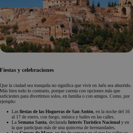
Fiestas y celebraciones
Que la ciudad sea tranquila no significa que vivir en Jaén sea aburrido.
Más bien todo lo contrario, porque cuenta con opciones más que
suficientes para divertirnos solos, en familia o con amigos. Como, por
ejemplo:
Las
fiestas de las Hogueras de San Antón
, en la noche del 16
al 17 de enero, con fuego, música y bailes en las calles.
La
Semana Santa
, declarada
Interés Turístico Nacional
y en
la que participan más de una quincena de hermandades.
Las
Cruces de Mayo
, un fin de semana en el que las calles se