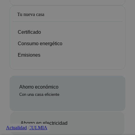
Tu nueva casa
Certificado
Consumo energético
Emisiones
Ahorro económico
Con una casa eficiente
Ahorro en electricidad
Actualidad
Actualidad
Actualidad
,
,
CULMIA
CULMIA