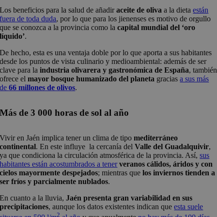
Los beneficios para la salud de añadir
aceite de oliva
a la dieta
están
fuera de toda duda
, por lo que para los jienenses es motivo de orgullo
que se conozca a la provincia como la
capital mundial del ‘oro
líquido’
.
De hecho, esta es una ventaja doble por lo que aporta a sus habitantes
desde los puntos de vista culinario y medioambiental: además de ser
clave para la
industria olivarera y gastronómica de España
, tambié
ofrece el
mayor bosque humanizado del planeta
gracias
a sus más
de
66 millones de olivos
.
Más de 3 000 horas de sol al año
Vivir en Jaén implica tener un clima de tipo
mediterráneo
continental
. En este influye la cercanía del
Valle del Guadalquivir
,
ya que condiciona la circulación atmosférica de la provincia. Así,
sus
habitantes están acostumbrados a tener
veranos cálidos, áridos y con
cielos mayormente despejados
; mientras que
los inviernos tienden a
ser fríos y parcialmente nublados
.
En cuanto a la lluvia,
Jaén presenta gran variabilidad en sus
precipitaciones
, aunque los datos existentes indican que
esta suele
2