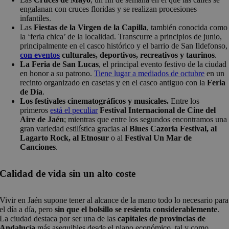
engalanan con cruces floridas y se realizan procesiones
infantiles.
Las
Fiestas de la Virgen de la Capilla
, también conocida como
la ‘feria chica’ de la localidad. Transcurre a principios de junio,
principalmente en el casco histórico y el barrio de San Ildefonso,
con eventos
culturales, deportivos, recreativos y taurinos
.
La Feria de San Lucas
, el principal evento festivo de la ciudad
en honor a su patrono.
Tiene lugar a mediados de octubre
en un
recinto organizado en casetas y en el casco antiguo con la
Feria
de Día
.
Los festivales cinematográficos y musicales.
Entre los
primeros
está el peculiar
Festival Internacional de Cine del
Aire de Jaén
; mientras que entre los segundos encontramos una
gran variedad estilística gracias al
Blues Cazorla Festival, al
Lagarto Rock, al Etnosur
o al
Festival Un Mar de
Canciones
.
Calidad de vida sin un alto coste
Vivir en Jaén supone tener al alcance de la mano todo lo necesario para
el día a día, pero
sin que el bolsillo se resienta considerablemente
.
La ciudad destaca por ser una de las
capitales de provincias de
Andalucía
más asequibles desde el plano económico, tal y como