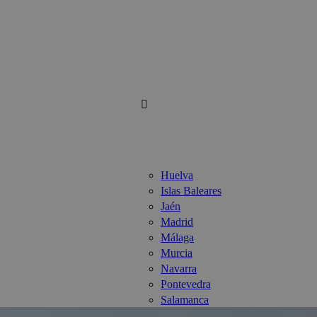
Huelva
Islas Baleares
Jaén
Madrid
Málaga
Murcia
Navarra
Pontevedra
Salamanca