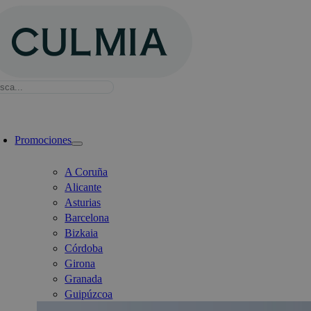
Saltar
al
contenido
sca:
ternar
avegación
Promociones
A Coruña
Alicante
Asturias
Barcelona
Bizkaia
Córdoba
Girona
Granada
Guipúzcoa