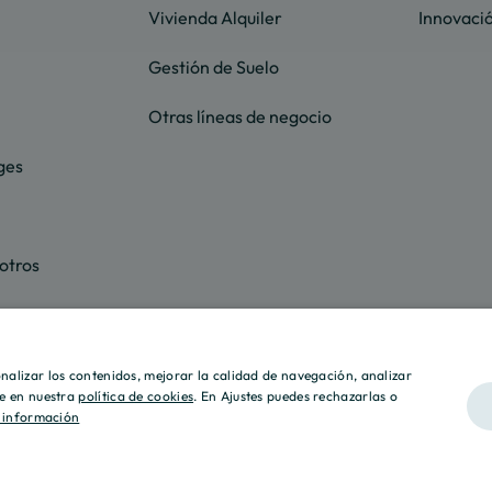
Vivienda Alquiler
Innovaci
Gestión de Suelo
Otras líneas de negocio
ges
otros
sonalizar los contenidos, mejorar la calidad de navegación, analizar
lle en nuestra
política de cookies
. En Ajustes puedes rechazarlas o
 información
2026 Culmia • Todos los derechos reservados