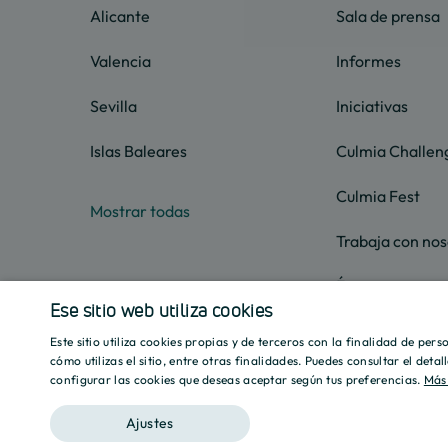
Alicante
Sala de prensa
Valencia
Informes
Sevilla
Iniciativas
Islas Baleares
Culmia Challen
Culmia Fest
Mostrar todas
Trabaja con nos
Ética
Ese sitio web utiliza cookies
Este sitio utiliza cookies propias y de terceros con la finalidad de per
cómo utilizas el sitio, entre otras finalidades. Puedes consultar el deta
configurar las cookies que deseas aceptar según tus preferencias.
Más
Aviso legal
Política de privacidad
Política de Cookies
Ajustes