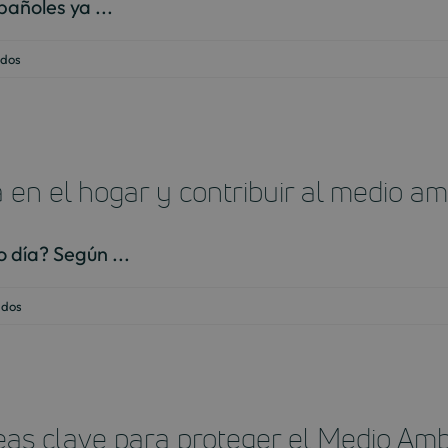
añoles ya ...
vida
y
en
ados
servicios
Guía
exclusivos
práctica
para
el
 en el hogar y contribuir al medio a
reciclaje
de
residuos
 día? Según ...
domésticos
y
en
ados
su
Cómo
impacto
evitar
en
el
el
desperdicio
medio
deas clave para proteger el Medio Am
de