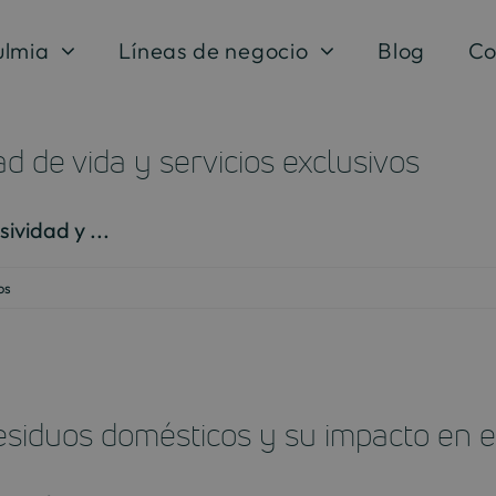
ulmia
Líneas de negocio
Blog
Co
ad de vida y servicios exclusivos
ividad y ...
en
os
Ventajas
de
vivir
en
 residuos domésticos y su impacto en 
Pozuelo:
calidad
de