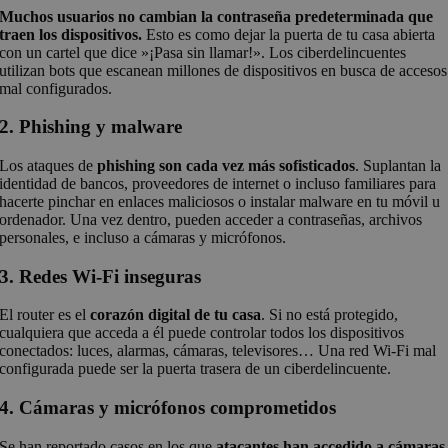
Muchos usuarios no cambian la contraseña predeterminada que
traen los dispositivos.
Esto es como dejar la puerta de tu casa abierta
con un cartel que dice »¡Pasa sin llamar!». Los ciberdelincuentes
utilizan bots que escanean millones de dispositivos en busca de accesos
mal configurados.
2. Phishing y malware
Los ataques de
phishing son cada vez más sofisticados
. Suplantan la
identidad de bancos, proveedores de internet o incluso familiares para
hacerte pinchar en enlaces maliciosos o instalar malware en tu móvil u
ordenador. Una vez dentro, pueden acceder a contraseñas, archivos
personales, e incluso a cámaras y micrófonos.
3. Redes Wi-Fi inseguras
El router es el
corazón digital de tu casa
. Si no está protegido,
cualquiera que acceda a él puede controlar todos los dispositivos
conectados: luces, alarmas, cámaras, televisores… Una red Wi-Fi mal
configurada puede ser la puerta trasera de un ciberdelincuente.
4. Cámaras y micrófonos comprometidos
Se han reportado casos en los que
atacantes han accedido a cámaras