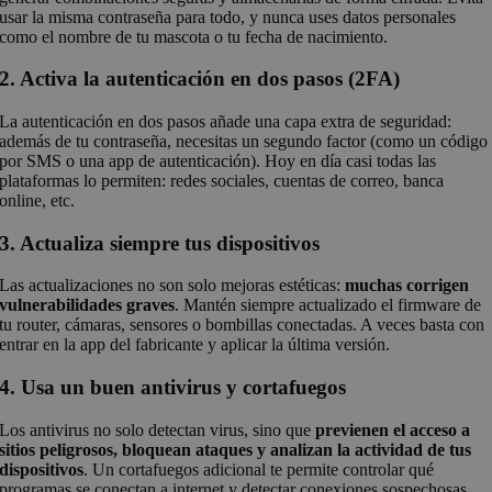
usar la misma contraseña para todo, y nunca uses datos personales
como el nombre de tu mascota o tu fecha de nacimiento.
2. Activa la autenticación en dos pasos (2FA)
La autenticación en dos pasos añade una capa extra de seguridad:
además de tu contraseña, necesitas un segundo factor (como un código
por SMS o una app de autenticación). Hoy en día casi todas las
plataformas lo permiten: redes sociales, cuentas de correo, banca
online, etc.
3. Actualiza siempre tus dispositivos
Las actualizaciones no son solo mejoras estéticas:
muchas corrigen
vulnerabilidades graves
. Mantén siempre actualizado el firmware de
tu router, cámaras, sensores o bombillas conectadas. A veces basta con
entrar en la app del fabricante y aplicar la última versión.
4. Usa un buen antivirus y cortafuegos
Los antivirus no solo detectan virus, sino que
previenen el acceso a
sitios peligrosos, bloquean ataques y analizan la actividad de tus
dispositivos
. Un cortafuegos adicional te permite controlar qué
programas se conectan a internet y detectar conexiones sospechosas.