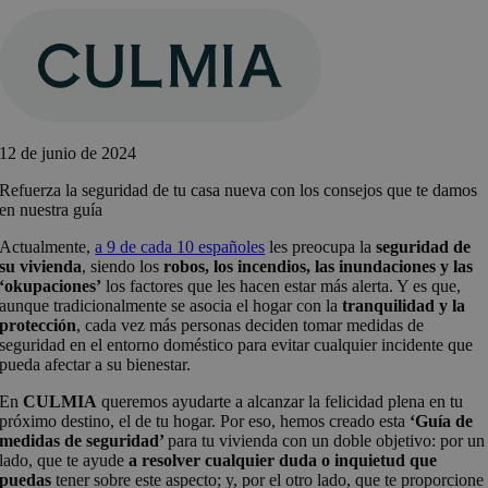
Saltar
al
contenido
12 de junio de 2024
Refuerza la seguridad de tu casa nueva con los consejos que te damos
en nuestra guía
Actualmente,
a 9 de cada 10 españoles
les preocupa la
seguridad de
su vivienda
, siendo los
robos, los incendios, las inundaciones y las
‘okupaciones’
los factores que les hacen estar más alerta. Y es que,
aunque tradicionalmente se asocia el hogar con la
tranquilidad y la
protección
, cada vez más personas deciden tomar medidas de
seguridad en el entorno doméstico para evitar cualquier incidente que
pueda afectar a su bienestar.
En
CULMIA
queremos ayudarte a alcanzar la felicidad plena en tu
próximo destino, el de tu hogar. Por eso, hemos creado esta
‘Guía de
medidas de seguridad’
para tu vivienda con un doble objetivo: por un
lado, que te ayude
a resolver cualquier duda o inquietud que
puedas
tener sobre este aspecto; y, por el otro lado, que te proporcione