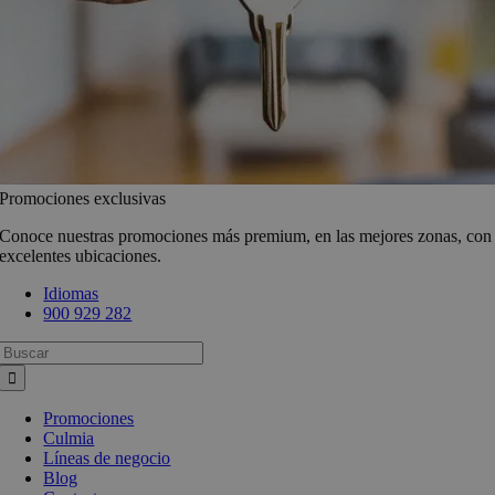
Promociones exclusivas
Conoce nuestras promociones más premium, en las mejores zonas, con
excelentes ubicaciones.
Idiomas
900 929 282
Busca:
Promociones
Culmia
Líneas de negocio
Blog