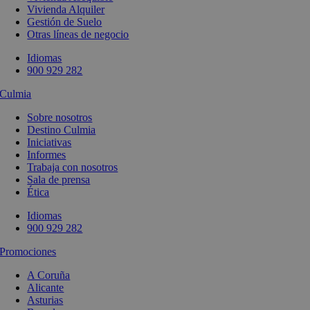
Vivienda Alquiler
Gestión de Suelo
Otras líneas de negocio
Idiomas
900 929 282
Culmia
Sobre nosotros
Destino Culmia
Iniciativas
Informes
Trabaja con nosotros
Sala de prensa
Ética
Idiomas
900 929 282
Promociones
A Coruña
Alicante
Asturias