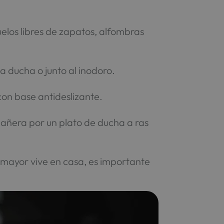
uelos libres de zapatos, alfombras
 ducha o junto al inodoro.
 con base antideslizante.
 bañera por un plato de ducha a ras
 mayor vive en casa, es importante