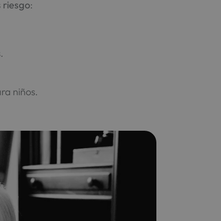
 riesgo
:
.
ara niños.