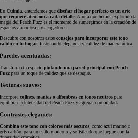
En
Culmia
, entendemos que
diseñar el hogar perfecto es un arte
que requiere atención a cada detalle
. Ahora que hemos explorado la
magia del Peach Fuzz es el momento de sumergirnos en la creación de
espacios armoniosos y acogedores.
Descubre con nosotros estos
consejos para incorporar este tono
cálido en tu hogar
, fusionando elegancia y calidez de manera única.
Paredes acentuadas:
Transforma tu espacio
pintando una pared principal con Peach
Fuzz
para un toque de calidez que se destaque.
Texturas suaves:
Incorpora
cojines, mantas o alfombras en tonos neutro
s para
equilibrar la intensidad del Peach Fuzz y agregar comodidad.
Contrastes elegantes:
Combina este tono con colores más oscuros
, como azul marino o
gris carbón, para un estilo moderno y sofisticado que juegue con la
diversidad cromática.