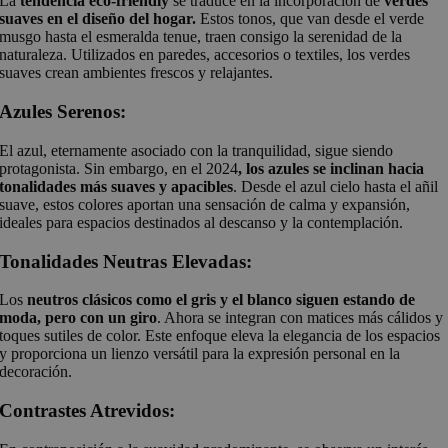
La
tendencia eco-friendly
se traduce en la incorporación de
verdes
suaves en el diseño del hogar.
Estos tonos, que van desde el verde
musgo hasta el esmeralda tenue, traen consigo la serenidad de la
naturaleza. Utilizados en paredes, accesorios o textiles, los verdes
suaves crean ambientes frescos y relajantes.
Azules Serenos:
El azul, eternamente asociado con la tranquilidad, sigue siendo
protagonista. Sin embargo, en el 2024
, los azules se inclinan hacia
tonalidades más suaves y apacibles
. Desde el azul cielo hasta el añil
suave, estos colores aportan una sensación de calma y expansión,
ideales para espacios destinados al descanso y la contemplación.
Tonalidades Neutras Elevadas:
Los
neutros clásicos como el gris y el blanco siguen estando de
moda, pero con un giro
. Ahora se integran con matices más cálidos y
toques sutiles de color. Este enfoque eleva la elegancia de los espacios
y proporciona un lienzo versátil para la expresión personal en la
decoración.
Contrastes Atrevidos: