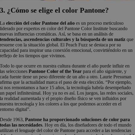
3. ¿Cómo se elige el color Pantone?
La
elección del color Pantone del año
es un proceso meticuloso
liderado por expertos en color del Pantone Color Institute buscando
nuevas influencias cromáticas. Así, se basa en un análisis de
tendencias, ascendencias culturales y la búsqueda de un matiz
que
resuene con la situación global. El Peach Fuzz se destaca por su
capacidad para inspirar una conexión emocional, convirtiéndolo en un
reflejo de los tiempos que vivimos.
Todo lo que ocurre en nuestra cultura durante el año puede influir en
las selecciones
Pantone Color of the Year
para el año siguiente, y
cada fuente tiene un peso diferente de un año a otro. Laurie Pressman
afirma que la actualidad marca el paso de esta elección. “Por ejemplo,
si nos remontamos a hace 15 años, la tecnología habría desempeñado
un papel infinitesimal. Hoy ya no es así. Los juegos, las redes sociales,
la realidad aumentada y el propio diseño físico se ven influidos por
nuestra tecnología y los colores a los que podemos acceder en el
entorno digital”.
Desde 1963,
Pantone ha proporcionado soluciones de color para
todas las necesidades
. Hoy en día, los diseñadores de todo el mundo
utilizan el lenguaje del color de Pantone para acceder a las tendencias