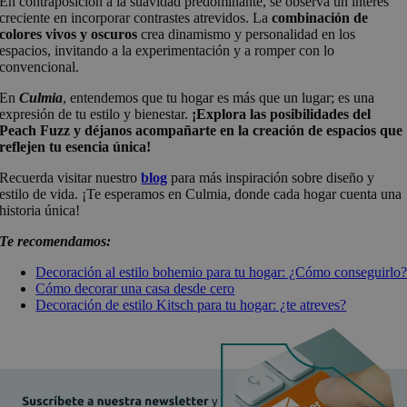
En contraposición a la suavidad predominante, se observa un interés
creciente en incorporar contrastes atrevidos. La
combinación de
colores vivos y oscuros
crea dinamismo y personalidad en los
espacios, invitando a la experimentación y a romper con lo
convencional.
En
Culmia
, entendemos que tu hogar es más que un lugar; es una
expresión de tu estilo y bienestar.
¡Explora las posibilidades del
Peach Fuzz y déjanos acompañarte en la creación de espacios que
reflejen tu esencia única!
Recuerda visitar nuestro
blog
para más inspiración sobre diseño y
estilo de vida. ¡Te esperamos en Culmia, donde cada hogar cuenta una
historia única!
Te recomendamos:
Decoración al estilo bohemio para tu hogar: ¿Cómo conseguirlo
Cómo decorar una casa desde cero
Decoración de estilo Kitsch para tu hogar: ¿te atreves?