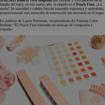
Si en 2023 reinó el Viva Magenta
(un vibrante y vivo pariente de la
familia del rojo), en este nuevo año, el elegido es el
Peach Fuzz
. ¿La
razón? Su suavidad y calidez buscan transmitir esperanza y optimismo,
proporcionando una sensación de renovación tan necesaria en el hogar.
En palabras de Laurie Pressman, vicepresidenta del Pantone Color
Institute: “El
Peach Fuzz
transmite un mensaje de compasión y
empatía»