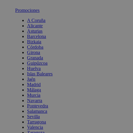
Promociones
A Coruña
Alicante
Asturias
Barcelona
Bizkaia
Córdoba
Girona
Granada
Guipúzcoa
Huelva
Islas Baleares
Jaén
Madrid
Málaga
Murcia
Navarra
Pontevedra
Salamanca
Sevilla
Tarragona
Valencia
Zaragoza