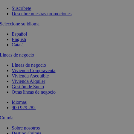
Suscríbete
Descubre nuestras promociones
Seleccione su idioma
Español
English
Català
Líneas de negocio
Líneas de negocio
Vivienda Compraventa
Vivienda Asequible
Vivienda Alquiler
Gestión de Suelo
Otras líneas de negocio
Idiomas
900 929 282
Culmia
Sobre nosotros
Destino Culmia