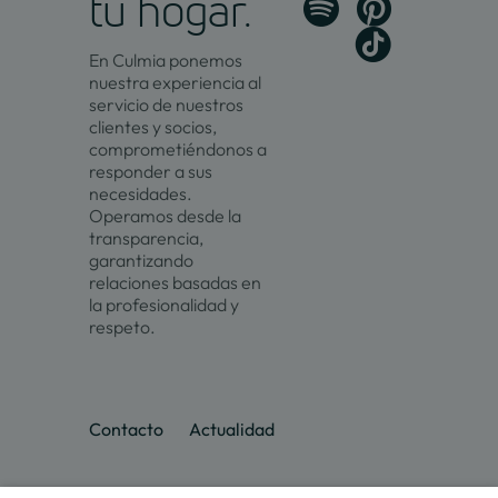
tu hogar.
En Culmia ponemos
nuestra experiencia al
servicio de nuestros
clientes y socios,
comprometiéndonos a
responder a sus
necesidades.
Operamos desde la
transparencia,
garantizando
relaciones basadas en
la profesionalidad y
respeto.
Contacto
Actualidad