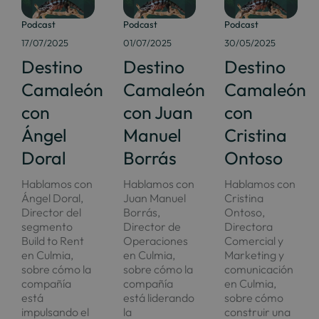
Podcast
Podcast
Podcast
17/07/2025
01/07/2025
30/05/2025
Destino
Destino
Destino
Camaleón
Camaleón
Camaleón
con
con Juan
con
Ángel
Manuel
Cristina
Doral
Borrás
Ontoso
Hablamos con
Hablamos con
Hablamos con
Ángel Doral,
Juan Manuel
Cristina
Director del
Borrás,
Ontoso,
segmento
Director de
Directora
Build to Rent
Operaciones
Comercial y
en Culmia,
en Culmia,
Marketing y
sobre cómo la
sobre cómo la
comunicación
compañía
compañía
en Culmia,
está
está liderando
sobre cómo
impulsando el
la
construir una