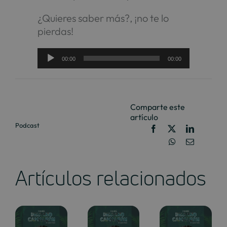
¿Quieres saber más?, ¡no te lo
pierdas!
Reproductor
00:00
00:00
de
audio
Comparte este
artículo
Podcast
Artículos relacionados