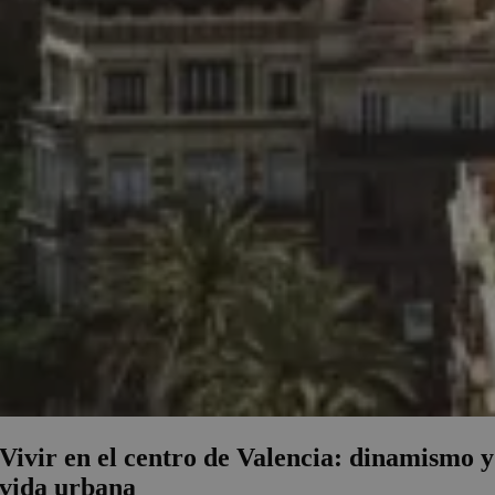
Vivir en el centro de Valencia: dinamismo y
vida urbana