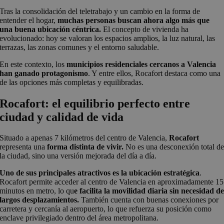
Tras la consolidación del teletrabajo y un cambio en la forma de
entender el hogar,
muchas personas buscan ahora algo más que
una buena ubicación céntrica.
El concepto de vivienda ha
evolucionado: hoy se valoran los espacios amplios, la luz natural, las
terrazas, las zonas comunes y el entorno saludable.
En este contexto, los
municipios residenciales cercanos a Valencia
han ganado protagonismo
. Y entre ellos, Rocafort destaca como una
de las opciones más completas y equilibradas.
Rocafort: el equilibrio perfecto entre
ciudad y calidad de vida
Situado a apenas 7 kilómetros del centro de Valencia,
Rocafort
representa una
forma distinta de vivir.
No es una desconexión total d
la ciudad, sino una versión mejorada del día a día.
Uno de sus principales atractivos es la ubicación estratégica
.
Rocafort permite acceder al centro de Valencia en aproximadamente 15
minutos en metro, lo qu
e facilita la movilidad diaria sin necesidad d
largos desplazamientos.
También cuenta con buenas conexiones por
carretera y cercanía al aeropuerto, lo que refuerza su posición como
enclave privilegiado dentro del área metropolitana.