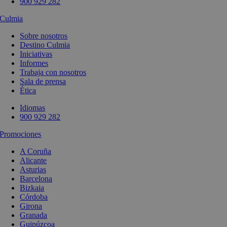
900 929 282
Culmia
Sobre nosotros
Destino Culmia
Iniciativas
Informes
Trabaja con nosotros
Sala de prensa
Ética
Idiomas
900 929 282
Promociones
A Coruña
Alicante
Asturias
Barcelona
Bizkaia
Córdoba
Girona
Granada
Guipúzcoa