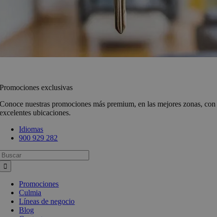
Promociones exclusivas
Conoce nuestras promociones más premium, en las mejores zonas, con
excelentes ubicaciones.
Idiomas
900 929 282
Busca:
Promociones
Culmia
Líneas de negocio
Blog