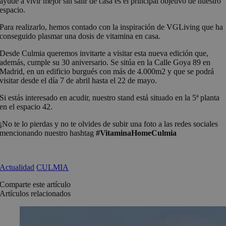
ayude a vivir mejor sin salir de casa es el principal objetivo de nuestro
espacio.
Para realizarlo, hemos contado con la inspiración de VGLiving que ha
conseguido plasmar una dosis de vitamina en casa.
Desde Culmia queremos invitarte a visitar esta nueva edición que,
además, cumple su 30 aniversario. Se sitúa en la Calle Goya 89 en
Madrid, en un edificio burgués con más de 4.000m2 y que se podrá
visitar desde el día 7 de abril hasta el 22 de mayo.
Si estás interesado en acudir, nuestro stand está situado en la 5ª planta
en el espacio 42.
¡No te lo pierdas y no te olvides de subir una foto a las redes sociales
mencionando nuestro hashtag
#VitaminaHomeCulmia
Actualidad
CULMIA
Comparte este artículo
Artículos relacionados