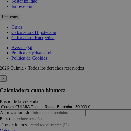
Sostenibilidad
Innovación
Recursos
Guías
Calculadora Hipotecaria
Calculadora Energética
Aviso legal
Política de privacidad
Política de Cookies
2026 Culmia • Todos los derechos reservados
×
Calculadora cuota hipoteca
Precio de la vivienda
Ahorro aportado
Plazo
Tipo de interés
Calcular