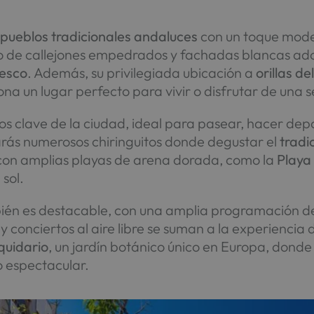
s
pueblos tradicionales andaluces
con un toque mode
eno de callejones empedrados y fachadas blancas ado
resco
. Además, su privilegiada ubicación a
orillas d
na un lugar perfecto para vivir o disfrutar de una 
os clave de la ciudad, ideal para pasear, hacer dep
rarás numerosos chiringuitos donde degustar el
tradi
con amplias playas de arena dorada, como la
Playa
 sol.
én es destacable, con una amplia programación de
y conciertos al aire libre se suman a la experiencia 
quidario
, un jardín botánico único en Europa, don
o espectacular.