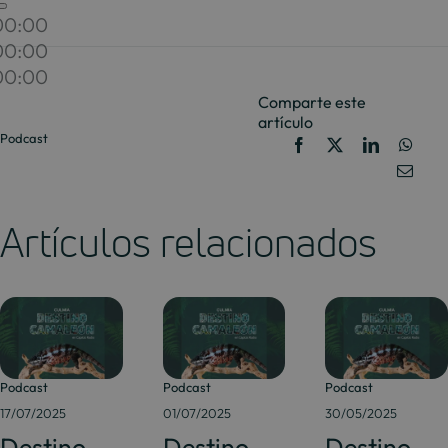
00:00
00:00
00:00
Comparte este
artículo
Podcast
Artículos relacionados
Podcast
Podcast
Podcast
17/07/2025
01/07/2025
30/05/2025
Destino
Destino
Destino