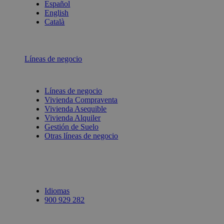
Español
English
Català
Líneas de negocio
Líneas de negocio
Vivienda Compraventa
Vivienda Asequible
Vivienda Alquiler
Gestión de Suelo
Otras líneas de negocio
Idiomas
900 929 282