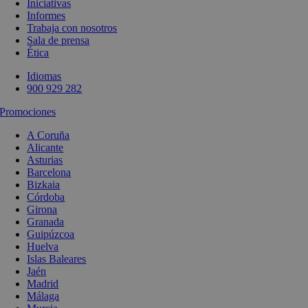
Iniciativas
Informes
Trabaja con nosotros
Sala de prensa
Ética
Idiomas
900 929 282
Promociones
A Coruña
Alicante
Asturias
Barcelona
Bizkaia
Córdoba
Girona
Granada
Guipúzcoa
Huelva
Islas Baleares
Jaén
Madrid
Málaga