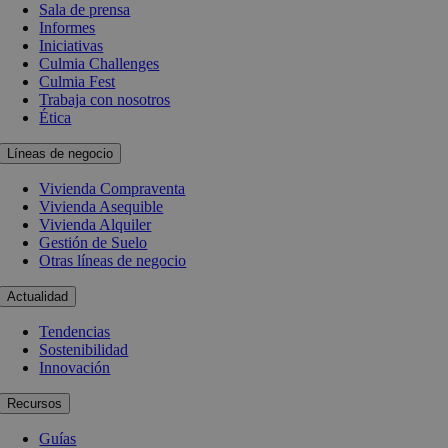
Sala de prensa
Informes
Iniciativas
Culmia Challenges
Culmia Fest
Trabaja con nosotros
Ética
Líneas de negocio
Vivienda Compraventa
Vivienda Asequible
Vivienda Alquiler
Gestión de Suelo
Otras líneas de negocio
Actualidad
Tendencias
Sostenibilidad
Innovación
Recursos
Guías