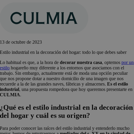
Saltar
al
contenido
13 de octubre de 2023
Estilo industrial en la decoración del hogar: todo lo que debes saber
Lo habitual es que, a la hora de
decorar nuestra casa
, optemos
por un
estilo
hogareño muy diferente a los entornos que asociamos con el
trabajo. Sin embargo, actualmente está de moda una opción peculiar
que nos propone dotar a nuestro domicilio de una imagen que nos
recuerde a la de las grandes naves, fábricas y almacenes.
Es el estilo
industrial
, una propuesta rompedora que hoy queremos presentarte en
CULMIA
.
¿Qué es el estilo industrial en la decoración
del hogar y cuál es su origen?
Para poder conocer las raíces del estilo industrial y entenderlo mucho
mejor, hemos de retrotraernos a
mediados del s. XX en la ciudad de