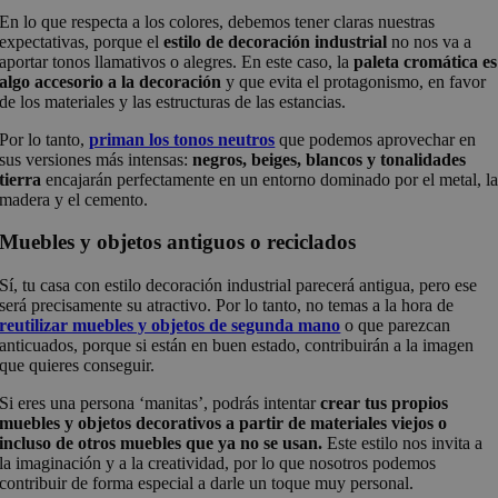
En lo que respecta a los colores, debemos tener claras nuestras
expectativas, porque el
estilo de decoración industrial
no nos va a
aportar tonos llamativos o alegres. En este caso, la
paleta cromática es
algo accesorio a la decoración
y que evita el protagonismo, en favor
de los materiales y las estructuras de las estancias.
Por lo tanto,
priman los tonos neutros
que podemos aprovechar en
sus versiones más intensas:
negros, beiges, blancos y tonalidades
tierra
encajarán perfectamente en un entorno dominado por el metal, l
madera y el cemento.
Muebles y objetos antiguos o reciclados
Sí, tu casa con estilo decoración industrial parecerá antigua, pero ese
será precisamente su atractivo. Por lo tanto, no temas a la hora de
reutilizar muebles y objetos de segunda mano
o que parezcan
anticuados, porque si están en buen estado, contribuirán a la imagen
que quieres conseguir.
Si eres una persona ‘manitas’, podrás intentar
crear tus propios
muebles y objetos decorativos a partir de materiales viejos o
incluso de otros muebles que ya no se usan.
Este estilo nos invita a
la imaginación y a la creatividad, por lo que nosotros podemos
contribuir de forma especial a darle un toque muy personal.