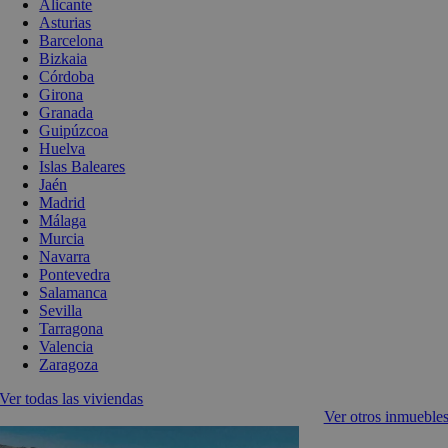
Alicante
Asturias
Barcelona
Bizkaia
Córdoba
Girona
Granada
Guipúzcoa
Huelva
Islas Baleares
Jaén
Madrid
Málaga
Murcia
Navarra
Pontevedra
Salamanca
Sevilla
Tarragona
Valencia
Zaragoza
Ver todas las viviendas
Ver otros inmueble