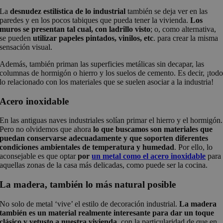
La
desnudez estilística de lo industrial
también se deja ver en las
paredes y en los pocos tabiques que pueda tener la vivienda.
Los
muros se presentan tal cual, con ladrillo visto
; o, como alternativa,
se pueden
utilizar papeles pintados, vinilos, etc
. para crear la misma
sensación visual.
Además, también priman las superficies metálicas sin decapar, las
columnas de hormigón o hierro y los suelos de cemento. Es decir, ¡tod
lo relacionado con los materiales que se suelen asociar a la industria!
Acero inoxidable
En las antiguas naves industriales solían primar el hierro y el hormigón.
Pero no olvidemos que ahora
lo que buscamos son materiales que
puedan conservarse adecuadamente y que soporten diferentes
condiciones ambientales de temperatura y humedad
. Por ello, lo
aconsejable es que optar
por
un metal como el acero inoxidable
para
aquellas zonas de la casa más delicadas, como puede ser la cocina.
La madera, también lo más natural posible
No solo de metal ‘vive’ el estilo de decoración industrial.
La madera
también es un material realmente interesante para dar un toque
clásico y vetusto a nuestra vivienda
, con la particularidad de que en