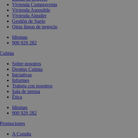
Vivienda Compraventa
Vivienda Asequible
Vivienda Alquiler
Gestión de Suelo
Otras líneas de negocio
Idiomas
900 929 282
Culmia
Sobre nosotros
Destino Culmia
Iniciativas
Informes
Trabaja con nosotros
Sala de prensa
Ética
Idiomas
900 929 282
Promociones
A Coruña