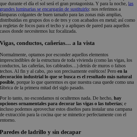
que durante el día el sol será el gran protagonista. Y para la noche,
las
grandes luminarias se encargarán de sustituirlo
: nos referimos a
lámparas colgantes de buen tamaño para las zonas más amplias,
distribuidas en grupos dos o de tres y con acabados en metal; así como
a regletas de focos para el techo y a apliques de pared para aquellos
casos donde necesitemos luz focalizada.
Vigas, conductos, cañerías… a la vista
Normalmente, optamos por esconder aquellos elementos
imprescindibles de la estructura de toda vivienda (como las vigas, los
conductos, las cañerías, los cableados…) detrás de muros o falsos
techos. Al fin y al cabo, ¡no son precisamente estéticos! Pero
en la
decoración industrial lo que se busca es el resultado más natural
posible
, porque lo que queremos es que nuestra casa quede como una
fábrica de la primera mitad del siglo pasado.
Por lo tanto, no escondamos ni ocultemos nada. De hecho,
hay
opciones ornamentales para decorar las vigas o las tuberías
; e
incluso podemos aprovechar estos diseños para instalar una campana
de extracción para la cocina que se mimetice perfectamente con el
entorno.
Paredes de ladrillo y sin decapar