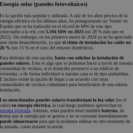
Energía solar (paneles fotovoltaicos)
Es la opción más popular y utilizada. A raíz de los altos precios de la
energía eléctrica en los últimos años, ha protagonizado un ‘boom’ en
España que se ha traducido en el récord de MW de este tipo
conectados a la red, con
5.594 MW en 2023
(un 28 % más que en
2022). Sin embargo, en los primeros meses de 2024 ya se ha apreciado
una cierta desaceleración, ya que
el ritmo de instalación ha caído un
26 %
(un 15 % en el caso del entorno doméstico).
Para disfrutar de esta opción,
basta con solicitar la instalación de
paneles solares
. Esto es algo que se podemos hacer a través de nuestra
comunidad de vecinos, si el domicilio pertenece a un edificio de
viviendas, o de forma individual si nuestra casa es de tipo unifamiliar.
E incluso existe la opción de llegar a un acuerdo con otras
comunidades de vecinos colindantes para beneficiarse de una misma
instalación.
Los mencionados paneles solares transforman la luz solar
(no el
calor)
en energía eléctrica
, la cual luego podemos aprovechar en
nuestra vivienda
. Además, estas pueden tener también
baterías
, de
forma que la energía que se genera y no se consume inmediatamente
puede almacenarse
para que la podamos utilizar en otro momento de
la jornada, como durante la noche.