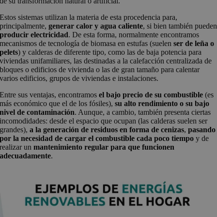
de su transformación natural o artificial.
Estos sistemas utilizan la materia de esta procedencia para,
principalmente,
generar calor y agua caliente
, si bien también puede
producir electricidad
. De esta forma, normalmente encontramos
mecanismos de tecnología de biomasa en estufas (suelen
ser de leña o
pelets
) y calderas de diferente tipo, como las de baja potencia para
viviendas unifamiliares, las destinadas a la calefacción centralizada de
bloques o edificios de vivienda o las de gran tamaño para calentar
varios edificios, grupos de viviendas e instalaciones.
Entre sus ventajas, encontramos
el bajo precio de su combustible
(es
más económico que el de los fósiles),
su alto rendimiento o su bajo
nivel de contaminación
. Aunque, a cambio, también presenta ciertas
incomodidades: desde el espacio que ocupan (las calderas suelen ser
grandes),
a la generación de residuos en forma de cenizas
,
pasando
por la necesidad de cargar el combustible cada poco tiempo
y de
realizar un
mantenimiento regular para que funcionen
adecuadamente
.