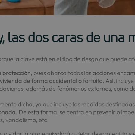
y
, las dos caras de un
orque la clave está en el tipo de riesgo que puede a
e
protección
, pues abarca todas las acciones enca
vienda de forma accidental o fortuita
. Así, inclu
undaciones, además de fenómenos externos, como de
mente dicha, ya que incluye las medidas destinada
ionada
. De esta forma, se centra en prevenir o im
s, vandalismo, etc.
 y olvidar la otra equivaldrá a dejar desprotegida y