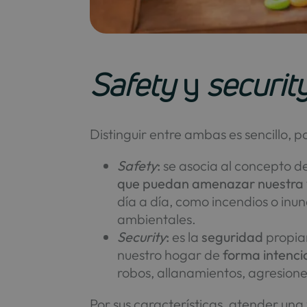
Safety
y
securit
Distinguir entre ambas es sencillo, p
Safety
:
se asocia al concepto d
que puedan amenazar nuestra vi
día a día, como incendios o in
ambientales.
Security
:
es la
seguridad
propia
nuestro hogar de
forma intenc
robos, allanamientos, agresione
Por sus características, atender una