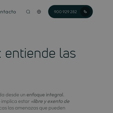
ntacto
900 929 282
: entiende las
ida desde un
enfoque integral
.
o
implica estar
«libre y exento de
pocas las amenazas que pueden