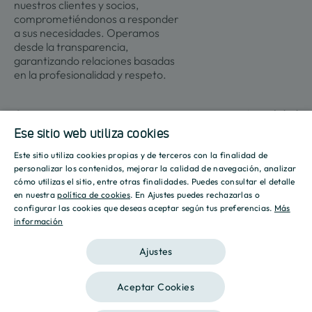
nuestros clientes y socios,
comprometiéndonos a responder
a sus necesidades. Operamos
desde la transparencia,
garantizando relaciones basadas
en la profesionalidad y respeto.
Contacto
Actualidad
Ese sitio web utiliza cookies
Este sitio utiliza cookies propias y de terceros con la finalidad de
Promociones
Culmia
Líneas
Actualidad
Recursos
SPANISH
personalizar los contenidos, mejorar la calidad de navegación, analizar
de
cómo utilizas el sitio, entre otras finalidades. Puedes consultar el detalle
Sobre
negocio
ENGLISH
en nuestra
política de cookies
. En Ajustes puedes rechazarlas o
Madrid
Tendencias
Guías
nosotros
configurar las cookies que deseas aceptar según tus preferencias.
Más
Vivienda
Destino
Calculad
información
CATALAN
Barcelona
Sostenibilidad
Compraventa
Culmia
Hipoteca
Vivienda
Sala
Calculad
Ajustes
Alicante
Innovación
Asequible
de
Energéti
prensa
Vivienda
Valencia
Aceptar Cookies
Alquiler
Informes
Aviso legal
Política de privacidad
Política de Cookies
Gestión
Sevilla