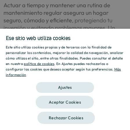
Actuar a tiempo y mantener una rutina de
mantenimiento regular asegura un hogar
seguro, cómodo y eficiente
, protegiendo tu
inversión y evitando problemas mayores. Un
mantenimiento consciente es clave para
Ese sitio web utiliza cookies
preservar la calidad de vida en el hogar y
Este sitio utiliza cookies propias y de terceros con la finalidad de
disfrutar de todos sus espacios con tranquilidad.
SPANISH
personalizar los contenidos, mejorar la calidad de navegación, analizar
cómo utilizas el sitio, entre otras finalidades. Puedes consultar el detalle
Si quieres profundizar en cómo mantener tu
ENGLISH
en nuestra
política de cookies
. En Ajustes puedes rechazarlas o
configurar las cookies que deseas aceptar según tus preferencias.
Más
vivienda en perfecto estado y aprender
información
CATALAN
estrategias prácticas de mantenimiento, en
Culmia
ponemos a tu disposición una guía
Ajustes
completa:
Aceptar Cookies
👉
Consulta la Guía de mantenimiento óptimo
del hogar de Culmia
Rechazar Cookies