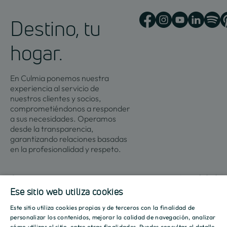
Destino, tu
hogar.
En Culmia ponemos nuestra
experiencia al servicio de
nuestros clientes y socios,
comprometiéndonos a responder
a sus necesidades. Operamos
desde la transparencia,
garantizando relaciones basadas
en la profesionalidad y respeto.
Contacto
Actualidad
Ese sitio web utiliza cookies
Este sitio utiliza cookies propias y de terceros con la finalidad de
Promociones
Culmia
Líneas
Actualidad
Recursos
SPANISH
personalizar los contenidos, mejorar la calidad de navegación, analizar
de
cómo utilizas el sitio, entre otras finalidades. Puedes consultar el detalle