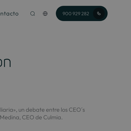
ntacto
900 929 282
ón
liaria», un debate entre los CEO´s
ez Medina, CEO de Culmia.