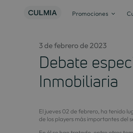
Saltar
al
Promociones
C
contenido
3 de febrero de 2023
Debate especi
Inmobiliaria
El jueves 02 de febrero, ha tenido l
de los players más importantes del 
En él se han tratado, entre otros tem