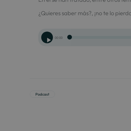
¿Quieres saber más?, ¡no te lo pierd
Reproductor
00:00
de
audio
Podcast